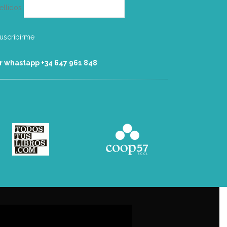
ellidos
r whastapp +34 ‭647 961 848‬