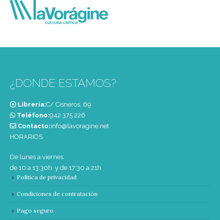
¿DONDE ESTAMOS?
Librería:
C/ Cisneros, 69
Teléfono:
‭942 375 226‬
Contacto:
info@lavoragine.net
HORARIOS
De lunes a viernes
de 10 a 13:30h. y de 17:30 a 21h.
Política de privacidad
Condiciones de contratación
Pago seguro