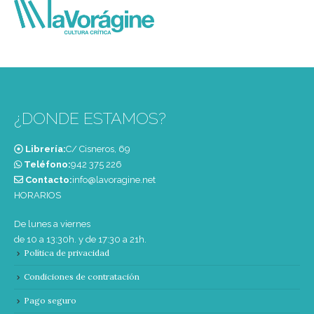
¿DONDE ESTAMOS?
Librería:
C/ Cisneros, 69
Teléfono:
‭942 375 226‬
Contacto:
info@lavoragine.net
HORARIOS
De lunes a viernes
de 10 a 13:30h. y de 17:30 a 21h.
Política de privacidad
Condiciones de contratación
Pago seguro