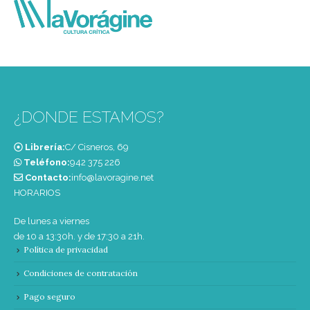
¿DONDE ESTAMOS?
Librería:
C/ Cisneros, 69
Teléfono:
‭942 375 226‬
Contacto:
info@lavoragine.net
HORARIOS
De lunes a viernes
de 10 a 13:30h. y de 17:30 a 21h.
Política de privacidad
Condiciones de contratación
Pago seguro