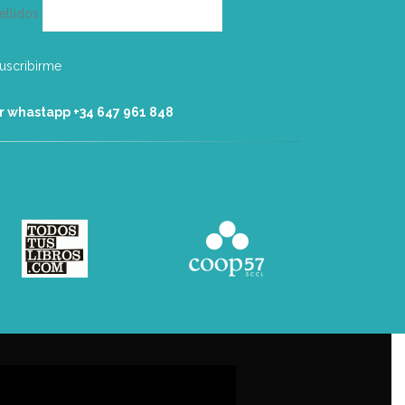
ellidos
r whastapp +34 ‭647 961 848‬