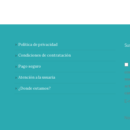
Política de privacidad
Su
Condiciones de contratación
Pago seguro
co
Atención a la usuaria
nu
ac
¿Donde estamos?
can
E-
N