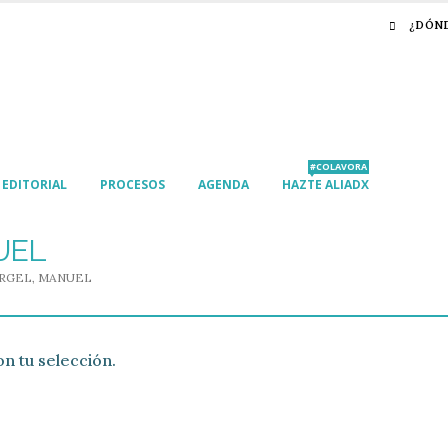
¿DÓN
#COLAVORA
EDITORIAL
PROCESOS
AGENDA
HAZTE ALIADX
UEL
URGEL, MANUEL
n tu selección.