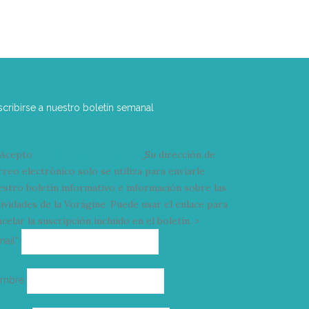
scribirse a nuestro boletín semanal
Acepto
condiciones y términos
Su dirección de
rreo electrónico solo se utiliza para enviarle
estro boletín informativo e información sobre las
tividades de la Vorágine. Puede usar el enlace para
celar la suscripción incluido en el boletín. >
Correo
mail*
electrónico
ombre