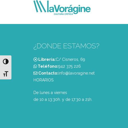
¿DONDE ESTAMOS?
Librería:
C/ Cisneros, 69
Alternar alto contraste
Teléfono:
‭942 375 226‬
Contacto:
info@lavoragine.net
Alternar tamaño de letra
HORARIOS
De lunes a viernes
de 10 a 13:30h. y de 17:30 a 21h.