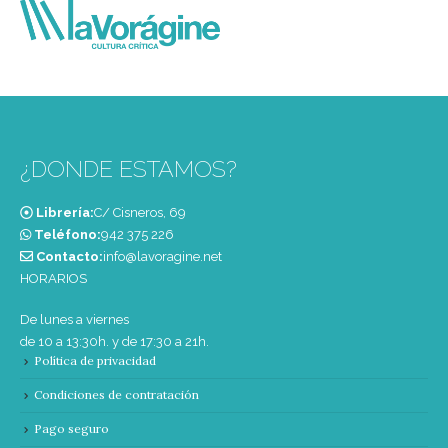
¿DONDE ESTAMOS?
Librería:
C/ Cisneros, 69
Teléfono:
‭942 375 226‬
Contacto:
info@lavoragine.net
HORARIOS
De lunes a viernes
de 10 a 13:30h. y de 17:30 a 21h.
Política de privacidad
Condiciones de contratación
Pago seguro