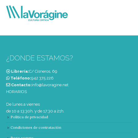
¿DONDE ESTAMOS?
Librería:
C/ Cisneros, 69
Teléfono:
‭942 375 226‬
Contacto:
info@lavoragine.net
HORARIOS
De lunes a viernes
de 10 a 13:30h. y de 17:30 a 21h.
Política de privacidad
Condiciones de contratación
Pago seguro