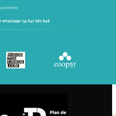
r whastapp +34 ‭647 961 848‬