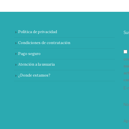
Política de privacidad
Su
Condiciones de contratación
Pago seguro
co
Atención a la usuaria
nu
ac
¿Donde estamos?
can
E-
N
Ap