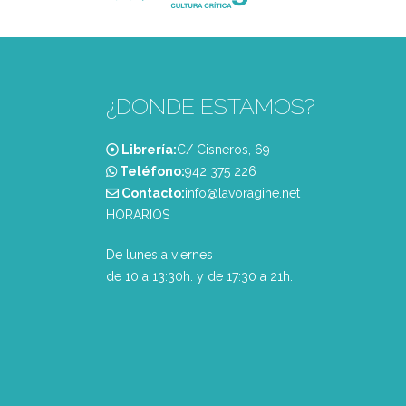
¿DONDE ESTAMOS?
Librería:
C/ Cisneros, 69
Teléfono:
‭942 375 226‬
Contacto:
info@lavoragine.net
HORARIOS
De lunes a viernes
de 10 a 13:30h. y de 17:30 a 21h.