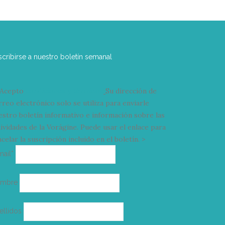
scribirse a nuestro boletín semanal
Acepto
condiciones y términos
Su dirección de
rreo electrónico solo se utiliza para enviarle
estro boletín informativo e información sobre las
tividades de la Vorágine. Puede usar el enlace para
celar la suscripción incluido en el boletín. >
Correo
mail*
electrónico
ombre
ellidos