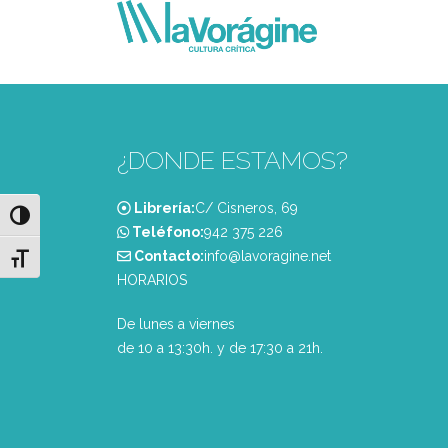
¿DONDE ESTAMOS?
Librería:
C/ Cisneros, 69
Alternar alto contraste
Teléfono:
‭942 375 226‬
Contacto:
info@lavoragine.net
Alternar tamaño de letra
HORARIOS
De lunes a viernes
de 10 a 13:30h. y de 17:30 a 21h.