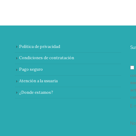
Política de privacidad
Su
Condiciones de contratación
Pago seguro
co
Atención a la usuaria
nu
ac
¿Donde estamos?
can
E-
N