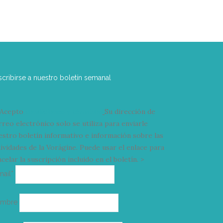
scribirse a nuestro boletín semanal
Acepto
condiciones y términos
Su dirección de
rreo electrónico solo se utiliza para enviarle
estro boletín informativo e información sobre las
tividades de la Vorágine. Puede usar el enlace para
celar la suscripción incluido en el boletín. >
Correo
mail*
electrónico
ombre