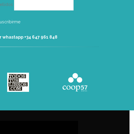
ellidos
r whastapp +34 ‭647 961 848‬