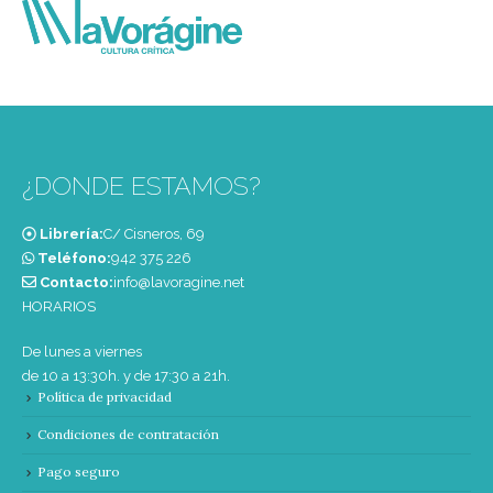
¿DONDE ESTAMOS?
Librería:
C/ Cisneros, 69
Teléfono:
‭942 375 226‬
Contacto:
info@lavoragine.net
HORARIOS
De lunes a viernes
de 10 a 13:30h. y de 17:30 a 21h.
Política de privacidad
Condiciones de contratación
Pago seguro