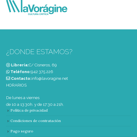
¿DONDE ESTAMOS?
Librería:
C/ Cisneros, 69
Teléfono:
‭942 375 226‬
Contacto:
info@lavoragine.net
HORARIOS
De lunes a viernes
de 10 a 13:30h. y de 17:30 a 21h.
Política de privacidad
Condiciones de contratación
Pago seguro