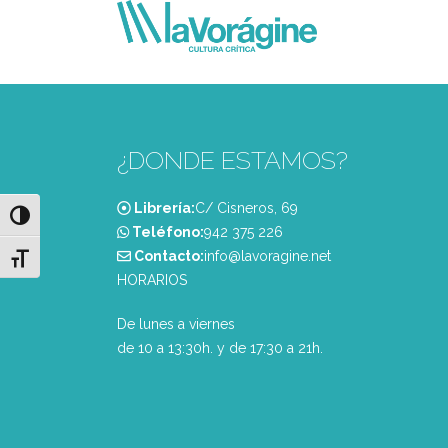
¿DONDE ESTAMOS?
Librería:
C/ Cisneros, 69
Alternar alto contraste
Teléfono:
‭942 375 226‬
Contacto:
info@lavoragine.net
Alternar tamaño de letra
HORARIOS
De lunes a viernes
de 10 a 13:30h. y de 17:30 a 21h.