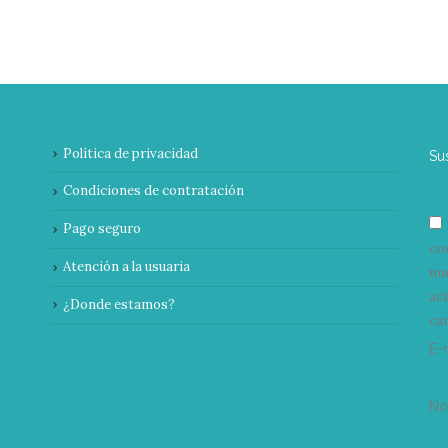
Política de privacidad
Su
Condiciones de contratación
Pago seguro
co
Atención a la usuaria
nu
ac
¿Donde estamos?
can
E-
N