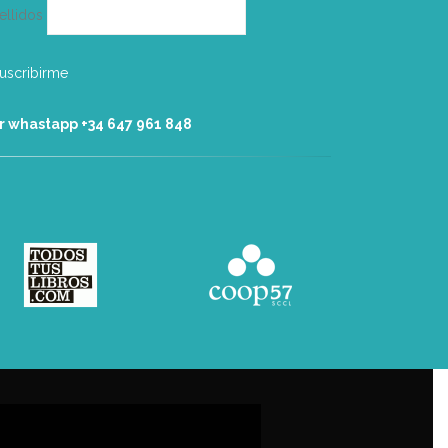
ellidos
r whastapp +34 ‭647 961 848‬