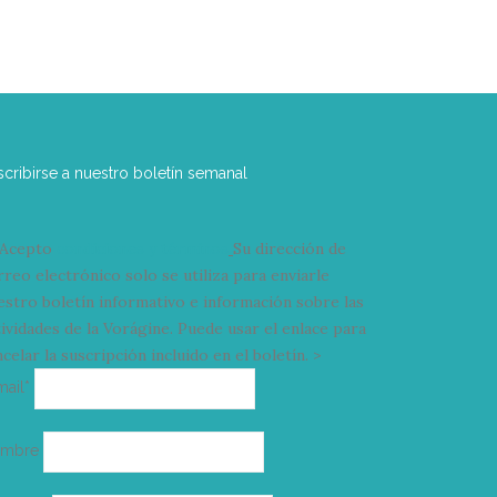
scribirse a nuestro boletín semanal
Acepto
condiciones y términos
Su dirección de
rreo electrónico solo se utiliza para enviarle
estro boletín informativo e información sobre las
tividades de la Vorágine. Puede usar el enlace para
celar la suscripción incluido en el boletín. >
Correo
mail*
electrónico
ombre