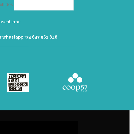
ellidos
r whastapp +34 ‭647 961 848‬