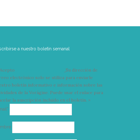
scribirse a nuestro boletín semanal
Acepto
condiciones y términos
Su dirección de
rreo electrónico solo se utiliza para enviarle
estro boletín informativo e información sobre las
tividades de la Vorágine. Puede usar el enlace para
celar la suscripción incluido en el boletín. >
Correo
mail*
electrónico
ombre