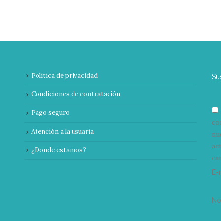
Política de privacidad
Su
Condiciones de contratación
Pago seguro
co
Atención a la usuaria
nu
ac
¿Donde estamos?
can
E-
N