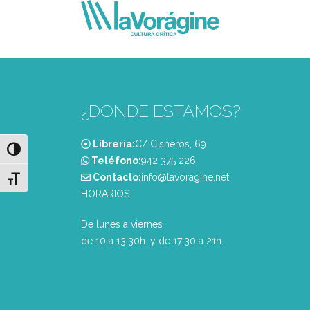
¿DONDE ESTAMOS?
Librería:
C/ Cisneros, 69
Alternar alto contraste
Teléfono:
‭942 375 226‬
Contacto:
info@lavoragine.net
Alternar tamaño de letra
HORARIOS
De lunes a viernes
de 10 a 13:30h. y de 17:30 a 21h.