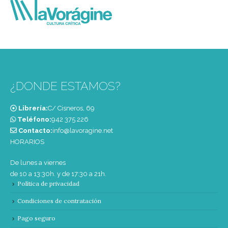
¿DONDE ESTAMOS?
Librería:
C/ Cisneros, 69
Teléfono:
‭942 375 226‬
Contacto:
info@lavoragine.net
HORARIOS
De lunes a viernes
de 10 a 13:30h. y de 17:30 a 21h.
Política de privacidad
Condiciones de contratación
Pago seguro