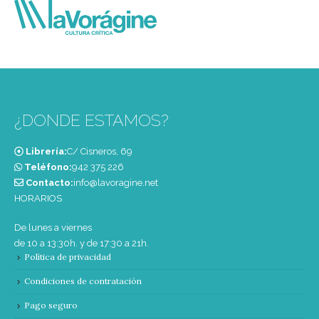
¿DONDE ESTAMOS?
Librería:
C/ Cisneros, 69
Teléfono:
‭942 375 226‬
Contacto:
info@lavoragine.net
HORARIOS
De lunes a viernes
de 10 a 13:30h. y de 17:30 a 21h.
Política de privacidad
Condiciones de contratación
Pago seguro