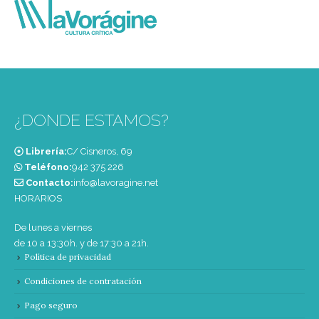
¿DONDE ESTAMOS?
Librería:
C/ Cisneros, 69
Teléfono:
‭942 375 226‬
Contacto:
info@lavoragine.net
HORARIOS
De lunes a viernes
de 10 a 13:30h. y de 17:30 a 21h.
Política de privacidad
Condiciones de contratación
Pago seguro