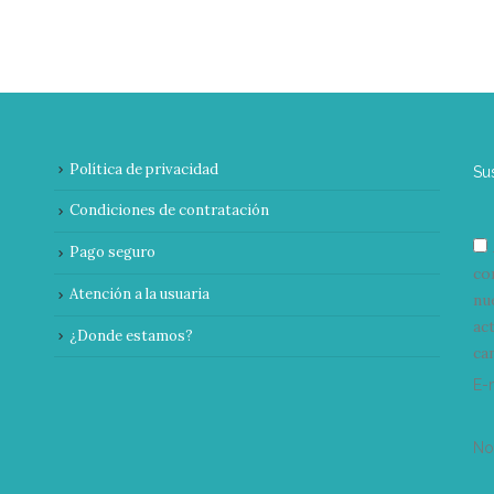
Política de privacidad
Su
Condiciones de contratación
Pago seguro
co
Atención a la usuaria
nu
ac
¿Donde estamos?
can
E-
N