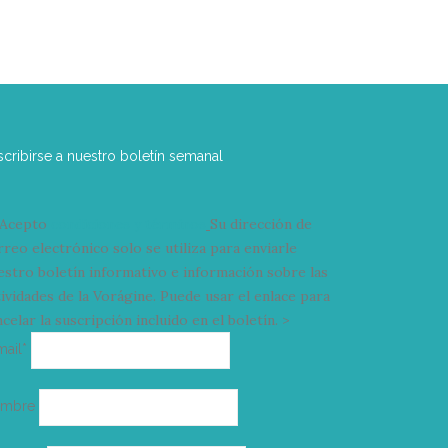
scribirse a nuestro boletín semanal
Acepto
condiciones y términos
Su dirección de
rreo electrónico solo se utiliza para enviarle
estro boletín informativo e información sobre las
tividades de la Vorágine. Puede usar el enlace para
celar la suscripción incluido en el boletín. >
Correo
mail*
electrónico
ombre