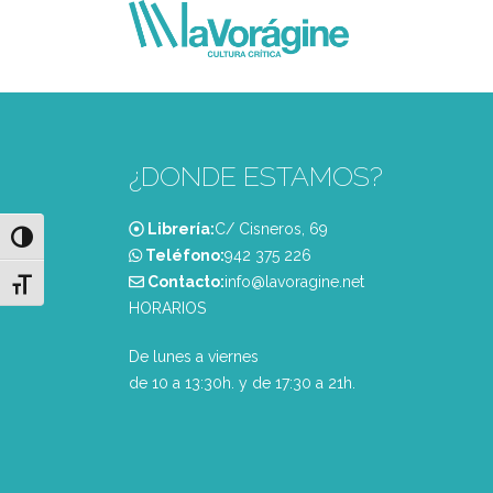
¿DONDE ESTAMOS?
Librería:
C/ Cisneros, 69
Alternar alto contraste
Teléfono:
‭942 375 226‬
Contacto:
info@lavoragine.net
Alternar tamaño de letra
HORARIOS
De lunes a viernes
de 10 a 13:30h. y de 17:30 a 21h.