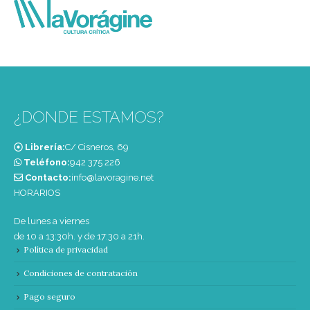
¿DONDE ESTAMOS?
Librería:
C/ Cisneros, 69
Teléfono:
‭942 375 226‬
Contacto:
info@lavoragine.net
HORARIOS
De lunes a viernes
de 10 a 13:30h. y de 17:30 a 21h.
Política de privacidad
Condiciones de contratación
Pago seguro