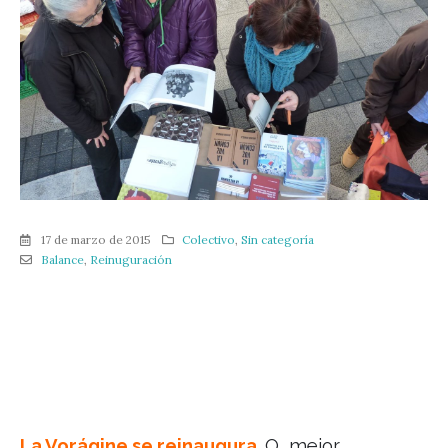
17 de marzo de 2015
Colectivo
,
Sin categoría
Balance
,
Reinuguración
La Vorágine se reinaugura
. O, mejor