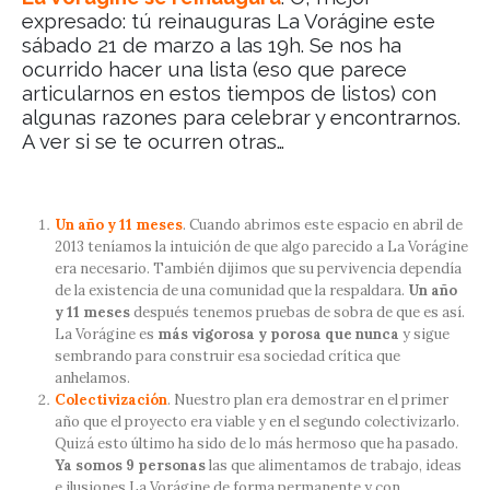
expresado: tú reinauguras La Vorágine este
sábado 21 de marzo a las 19h. Se nos ha
ocurrido hacer una lista (eso que parece
articularnos en estos tiempos de listos) con
algunas razones para celebrar y encontrarnos.
A ver si se te ocurren otras…
Un año y 11 meses
. Cuando abrimos este espacio en abril de
2013 teníamos la intuición de que algo parecido a La Vorágine
era necesario. También dijimos que su pervivencia dependía
de la existencia de una comunidad que la respaldara.
Un año
y 11 meses
después tenemos pruebas de sobra de que es así.
La Vorágine es
más vigorosa y porosa que nunca
y sigue
sembrando para construir esa sociedad crítica que
anhelamos.
Colectivización
. Nuestro plan era demostrar en el primer
año que el proyecto era viable y en el segundo colectivizarlo.
Quizá esto último ha sido de lo más hermoso que ha pasado.
Ya somos 9 personas
las que alimentamos de trabajo, ideas
e ilusiones La Vorágine de forma permanente y con