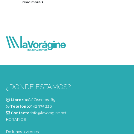
read more
¿DONDE ESTAMOS?
Librería:
C/ Cisneros, 69
Teléfono:
‭942 375 226‬
Contacto:
info@lavoragine.net
HORARIOS
De lunes a viernes