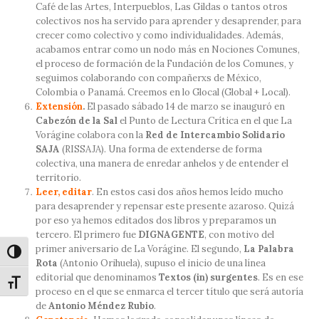
Café de las Artes, Interpueblos, Las Gildas o tantos otros
colectivos nos ha servido para aprender y desaprender, para
crecer como colectivo y como individualidades. Además,
acabamos entrar como un nodo más en Nociones Comunes,
el proceso de formación de la Fundación de los Comunes, y
seguimos colaborando con compañerxs de México,
Colombia o Panamá. Creemos en lo Glocal (Global + Local).
Extensión
.
El pasado sábado 14 de marzo se inauguró en
Cabezón de la Sal
el Punto de Lectura Crítica en el que La
Vorágine colabora con la
Red de Intercambio Solidario
SAJA
(RISSAJA). Una forma de extenderse de forma
colectiva, una manera de enredar anhelos y de entender el
territorio.
Leer, editar
. En estos casi dos años hemos leído mucho
para desaprender y repensar este presente azaroso. Quizá
por eso ya hemos editados dos libros y preparamos un
tercero. El primero fue
DIGNAGENTE
, con motivo del
primer aniversario de La Vorágine. El segundo,
La Palabra
Alternar alto contraste
Rota
(Antonio Orihuela), supuso el inicio de una línea
editorial que denominamos
Textos (in) surgentes
. Es en ese
Alternar tamaño de letra
proceso en el que se enmarca el tercer título que será autoría
de
Antonio Méndez Rubio
.