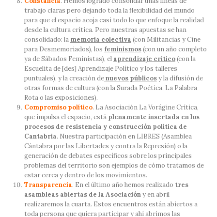
Constancia
. Hemos logrado consolidar unas líneas de
trabajo claras pero dejando toda la flexibilidad del mundo
para que el espacio acoja casi todo lo que enfoque la realidad
desde la cultura crítica. Pero nuestras apuestas se han
consolidado: la
memoria colectiva
(con Militancias y Cine
para Desmemoriados), los
feminismos
(con un año completo
ya de Sábados Feministas), el
aprendizaje crítico
(con la
Escuelita de [des] Aprendizaje Político y los talleres
puntuales), y la creación de
nuevos públicos
y la difusión de
otras formas de cultura (con la Surada Poética, La Palabra
Rota o las exposiciones).
Compromiso político
. La Asociación La Vorágine Crítica,
que impulsa el espacio, está
plenamente insertada en los
procesos de resistencia y construcción política de
Cantabria
. Nuestra participación en LIBRES (Asamblea
Cántabra por las Libertades y contra la Represión) o la
generación de debates específicos sobre los principales
problemas del territorio son ejemplos de cómo tratamos de
estar cerca y dentro de los movimientos.
Transparencia
. En el último año hemos realizado
tres
asambleas abiertas de la Asociación
y en abril
realizaremos la cuarta. Estos encuentros están abiertos a
toda persona que quiera participar y ahí abrimos las