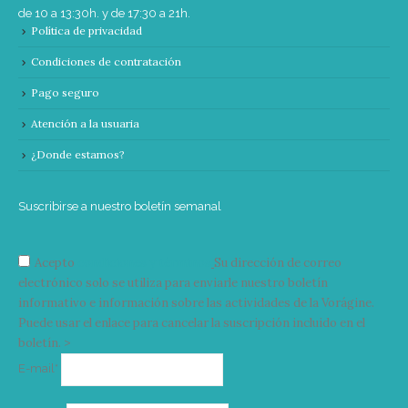
de 10 a 13:30h. y de 17:30 a 21h.
Política de privacidad
Condiciones de contratación
Pago seguro
Atención a la usuaria
¿Donde estamos?
Suscribirse a nuestro boletín semanal
Acepto
condiciones y términos
Su dirección de correo
electrónico solo se utiliza para enviarle nuestro boletín
informativo e información sobre las actividades de la Vorágine.
Puede usar el enlace para cancelar la suscripción incluido en el
boletín. >
Correo
E-mail*
electrónico