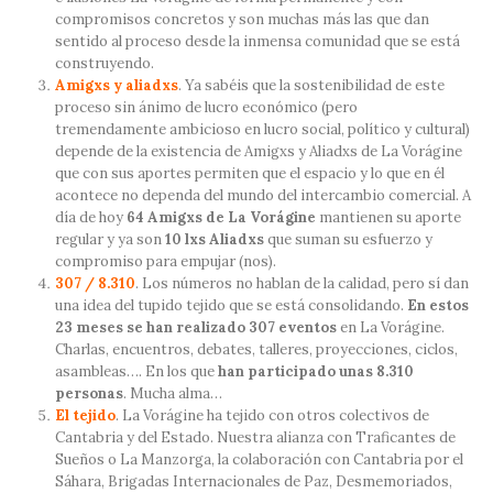
compromisos concretos y son muchas más las que dan
sentido al proceso desde la inmensa comunidad que se está
construyendo.
Amigxs y aliadxs
. Ya sabéis que la sostenibilidad de este
proceso sin ánimo de lucro económico (pero
tremendamente ambicioso en lucro social, político y cultural)
depende de la existencia de Amigxs y Aliadxs de La Vorágine
que con sus aportes permiten que el espacio y lo que en él
acontece no dependa del mundo del intercambio comercial. A
día de hoy
64 Amigxs de La Vorágine
mantienen su aporte
regular y ya son
10 lxs Aliadxs
que suman su esfuerzo y
compromiso para empujar (nos).
307 / 8.310
. Los números no hablan de la calidad, pero sí dan
una idea del tupido tejido que se está consolidando.
En estos
23 meses se han realizado 307 eventos
en La Vorágine.
Charlas, encuentros, debates, talleres, proyecciones, ciclos,
asambleas…. En los que
han participado unas 8.310
personas
. Mucha alma…
El tejido
. La Vorágine ha tejido con otros colectivos de
Cantabria y del Estado. Nuestra alianza con Traficantes de
Sueños o La Manzorga, la colaboración con Cantabria por el
Sáhara, Brigadas Internacionales de Paz, Desmemoriados,