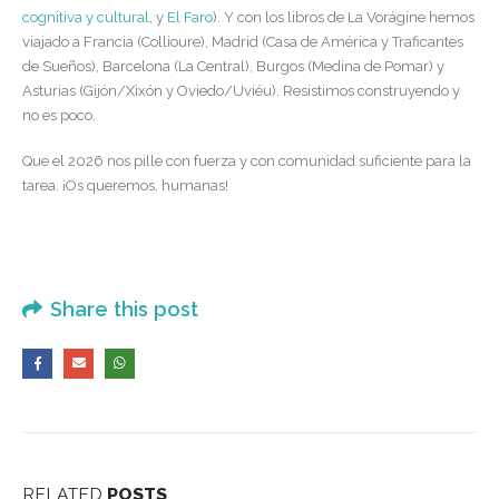
cognitiva y cultural
, y
El Faro
). Y con los libros de La Vorágine hemos
viajado a Francia (Collioure), Madrid (Casa de América y Traficantes
de Sueños), Barcelona (La Central), Burgos (Medina de Pomar) y
Asturias (Gijón/Xixón y Oviedo/Uviéu). Resistimos construyendo y
no es poco.
Que el 2026 nos pille con fuerza y con comunidad suficiente para la
tarea. ¡Os queremos, humanas!
Share this post
RELATED
POSTS