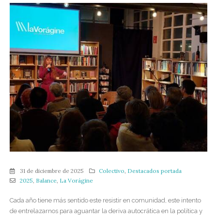
31 de diciembre de 2025
Colectivo
,
Destacados portada
2025
,
Balance
,
La Vorágine
Cada año tiene más sentido este resistir en comunidad, este intento
de entrelazarnos para aguantar la deriva autocrática en la política y