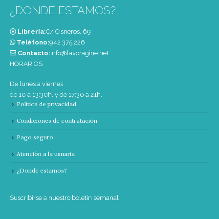
¿DONDE ESTAMOS?
Librería:
C/ Cisneros, 69
Teléfono:
‭942 375 226‬
Contacto:
info@lavoragine.net
HORARIOS
De lunes a viernes
de 10 a 13:30h. y de 17:30 a 21h.
Política de privacidad
Condiciones de contratación
Pago seguro
Atención a la usuaria
¿Donde estamos?
Suscribirse a nuestro boletín semanal