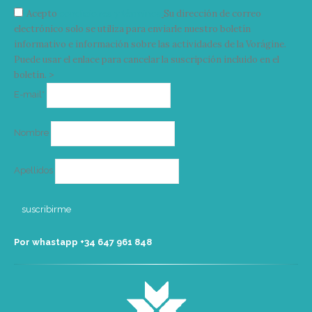
Acepto
condiciones y términos
Su dirección de correo
electrónico solo se utiliza para enviarle nuestro boletín
informativo e información sobre las actividades de la Vorágine.
Puede usar el enlace para cancelar la suscripción incluido en el
boletín. >
Correo
E-mail*
electrónico
Nombre
Apellidos
Por whastapp +34 ‭647 961 848‬