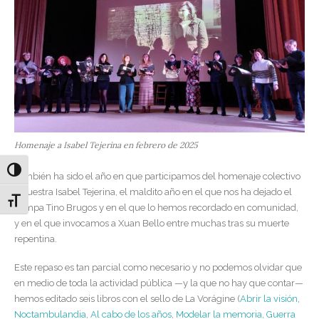
Homenaje a Isabel Tejerina en febrero de 2025
Alternar alto contraste
También ha sido el año en que participamos del homenaje colectivo
a nuestra Isabel Tejerina, el maldito año en el que nos ha dejado el
Alternar tamaño de letra
compa Tino Brugos y en el que lo hemos recordado en comunidad,
y en el que invocamos a Xuan Bello entre muchas tras su muerte
repentina.
Este repaso es tan parcial como necesario y no podemos olvidar que
en medio de toda la actividad pública —y la que no hay que contar—
hemos editado seis libros con el sello de La Vorágine (
Abrir la visión
,
Noctambulandia
,
Al cabo de los años
,
Modelar la memoria
,
Guerra