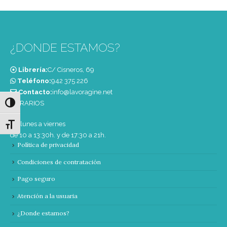
¿DONDE ESTAMOS?
Librería:
C/ Cisneros, 69
Teléfono:
‭942 375 226‬
Contacto:
info@lavoragine.net
HORARIOS
Alternar alto contraste
De lunes a viernes
Alternar tamaño de letra
de 10 a 13:30h. y de 17:30 a 21h.
Política de privacidad
Condiciones de contratación
Pago seguro
Atención a la usuaria
¿Donde estamos?