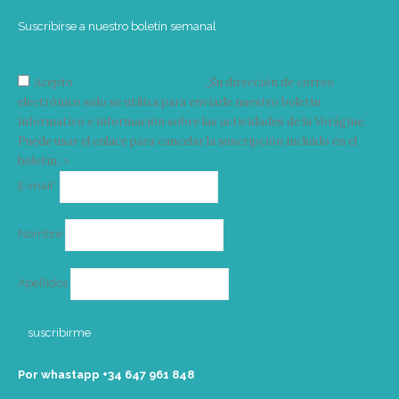
Suscribirse a nuestro boletín semanal
Acepto
condiciones y términos
Su dirección de correo
electrónico solo se utiliza para enviarle nuestro boletín
informativo e información sobre las actividades de la Vorágine.
Puede usar el enlace para cancelar la suscripción incluido en el
boletín. >
Correo
E-mail*
electrónico
Nombre
Apellidos
Por whastapp +34 ‭647 961 848‬