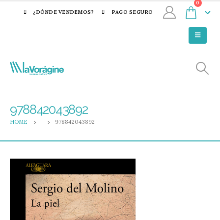
0
¿DÓNDE VENDEMOS?
PAGO SEGURO
978842043892
HOME
978842043892