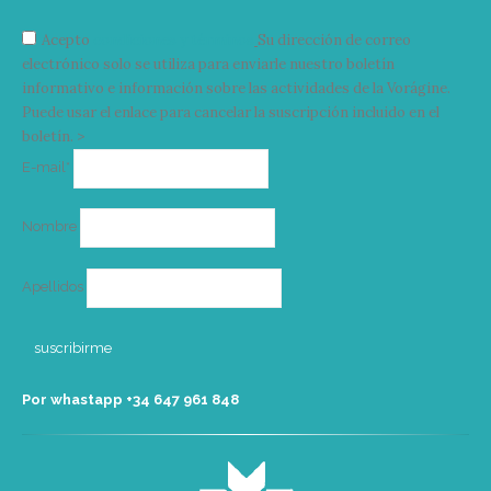
Acepto
condiciones y términos
Su dirección de correo
electrónico solo se utiliza para enviarle nuestro boletín
informativo e información sobre las actividades de la Vorágine.
Puede usar el enlace para cancelar la suscripción incluido en el
boletín. >
Correo
E-mail*
electrónico
Nombre
Apellidos
Por whastapp +34 ‭647 961 848‬