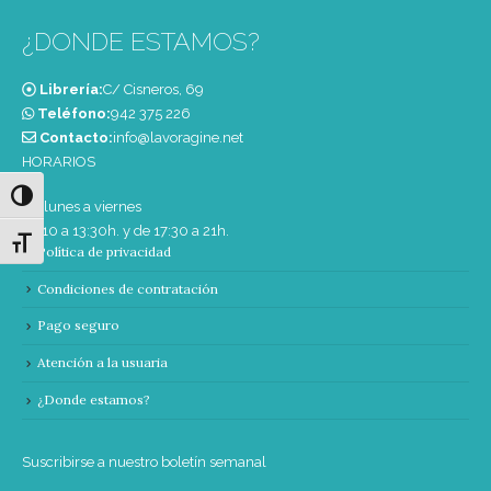
¿DONDE ESTAMOS?
Librería:
C/ Cisneros, 69
Teléfono:
‭942 375 226‬
Contacto:
info@lavoragine.net
HORARIOS
Alternar alto contraste
De lunes a viernes
de 10 a 13:30h. y de 17:30 a 21h.
Alternar tamaño de letra
Política de privacidad
Condiciones de contratación
Pago seguro
Atención a la usuaria
¿Donde estamos?
Suscribirse a nuestro boletín semanal