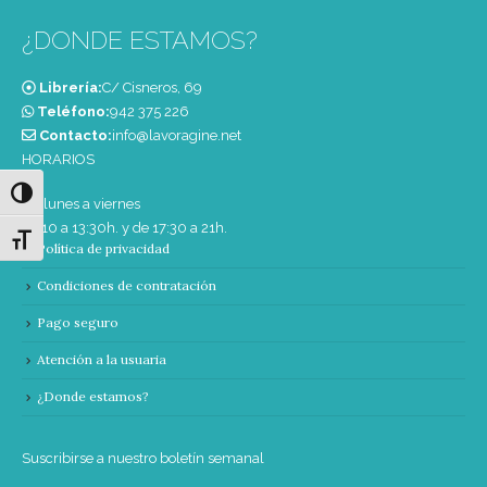
¿DONDE ESTAMOS?
Librería:
C/ Cisneros, 69
Teléfono:
‭942 375 226‬
Contacto:
info@lavoragine.net
HORARIOS
Alternar alto contraste
De lunes a viernes
de 10 a 13:30h. y de 17:30 a 21h.
Alternar tamaño de letra
Política de privacidad
Condiciones de contratación
Pago seguro
Atención a la usuaria
¿Donde estamos?
Suscribirse a nuestro boletín semanal