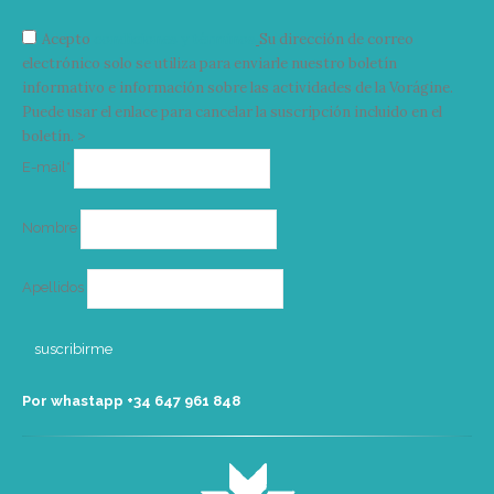
Acepto
condiciones y términos
Su dirección de correo
electrónico solo se utiliza para enviarle nuestro boletín
informativo e información sobre las actividades de la Vorágine.
Puede usar el enlace para cancelar la suscripción incluido en el
boletín. >
Correo
E-mail*
electrónico
Nombre
Apellidos
Por whastapp +34 ‭647 961 848‬