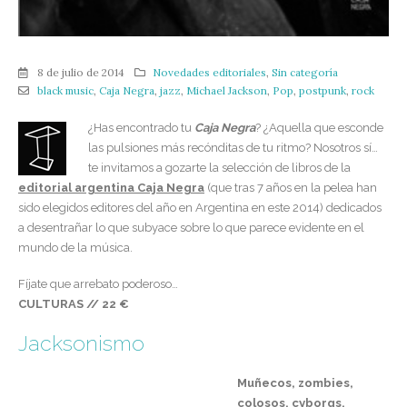
8 de julio de 2014
Novedades editoriales
,
Sin categoría
black music
,
Caja Negra
,
jazz
,
Michael Jackson
,
Pop
,
postpunk
,
rock
¿Has encontrado tu
Caja Negra
? ¿Aquella que esconde
las pulsiones más recónditas de tu ritmo? Nosotros sí…
te invitamos a gozarte la selección de libros de la
editorial argentina Caja Negra
(que tras 7 años en la pelea han
sido elegidos editores del año en Argentina en este 2014) dedicados
a desentrañar lo que subyace sobre lo que parece evidente en el
mundo de la música.
Fíjate que arrebato poderoso…
CULTURAS // 22 €
Jacksonismo
Muñecos, zombies,
colosos, cyborgs,