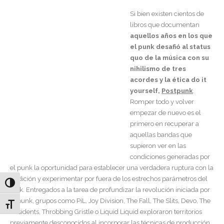
Si bien existen cientos de
libros que documentan
aquellos años en los que
el punk desafió al status
quo de la música con su
nihilismo de tres
acordes y la ética do it
yourself,
Postpunk
.
Romper todo y volver
empezar de nuevo es el
primero en recuperar a
aquellas bandas que
supieron ver en las
condiciones generadas por
el punk la oportunidad para establecer una verdadera ruptura con la
tradición y experimentar por fuera de los estrechos parámetros del
Alternar alto contraste
rock. Entregados a la tarea de profundizar la revolución iniciada por
el punk, grupos como PiL, Joy Division, The Fall, The Slits, Devo, The
Alternar tamaño de letra
Residents, Throbbing Gristle o Liquid Liquid exploraron territorios
previamente desconocidos al incorporar las técnicas de producción