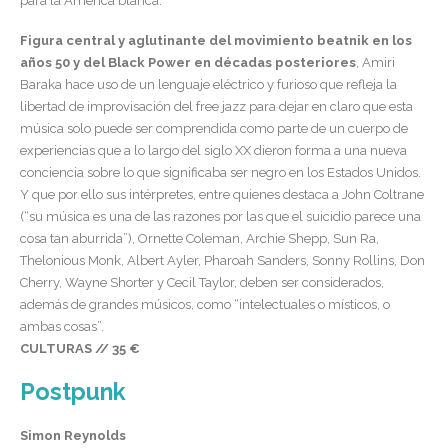
para la América blanca.
Figura central y aglutinante del movimiento beatnik en los
años 50 y del Black Power en décadas posteriores
, Amiri
Baraka hace uso de un lenguaje eléctrico y furioso que refleja la
libertad de improvisación del free jazz para dejar en claro que esta
música solo puede ser comprendida como parte de un cuerpo de
experiencias que a lo largo del siglo XX dieron forma a una nueva
conciencia sobre lo que significaba ser negro en los Estados Unidos.
Y que por ello sus intérpretes, entre quienes destaca a John Coltrane
(“su música es una de las razones por las que el suicidio parece una
cosa tan aburrida”), Ornette Coleman, Archie Shepp, Sun Ra,
Thelonious Monk, Albert Ayler, Pharoah Sanders, Sonny Rollins, Don
Cherry, Wayne Shorter y Cecil Taylor, deben ser considerados,
además de grandes músicos, como “intelectuales o místicos, o
ambas cosas”.
CULTURAS // 35 €
Postpunk
Simon Reynolds