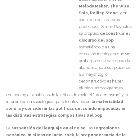
Melody Maker, The Wire,
Spin, Rolling Stone
, y en
cada uno de sus libros
publicados, Simon Reynolds
se propuso
deconstruir el
discurso del pop
sometiéndolo a una
disección ideológica que sin
embargo no le ha impedido
abandonarse a sus placeres.
Su mayor logro
deconstructivo es haber
eludido las dos grandes
metodologías analíticas de la crítica de rock -el “lirocentrismo” y la
interpretación sociológica- para focalizarse en
la materialidad
sonora y considerar las políticas del sonido implicadas en
las distintas estrategias compositivas del pop
.
La
suspensión del lenguaje en el noise
, las
regresiones
oceánico-místicas del acid-rock
, la
preponderancia de la