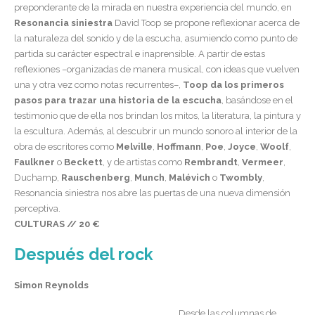
preponderante de la mirada en nuestra experiencia del mundo, en
Resonancia siniestra
David Toop se propone reflexionar acerca de
la naturaleza del sonido y de la escucha, asumiendo como punto de
partida su carácter espectral e inaprensible. A partir de estas
reflexiones –organizadas de manera musical, con ideas que vuelven
una y otra vez como notas recurrentes–,
Toop da los primeros
pasos para trazar una historia de la escucha
, basándose en el
testimonio que de ella nos brindan los mitos, la literatura, la pintura y
la escultura. Además, al descubrir un mundo sonoro al interior de la
obra de escritores como
Melville
,
Hoffmann
,
Poe
,
Joyce
,
Woolf
,
Faulkner
o
Beckett
, y de artistas como
Rembrandt
,
Vermeer
,
Duchamp,
Rauschenberg
,
Munch
,
Malévich
o
Twombly
,
Resonancia siniestra nos abre las puertas de una nueva dimensión
perceptiva.
CULTURAS // 20 €
Después del rock
Simon Reynolds
Desde las columnas de