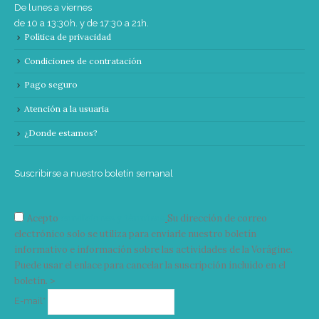
De lunes a viernes
de 10 a 13:30h. y de 17:30 a 21h.
Política de privacidad
Condiciones de contratación
Pago seguro
Atención a la usuaria
¿Donde estamos?
Suscribirse a nuestro boletín semanal
Acepto
condiciones y términos
Su dirección de correo
electrónico solo se utiliza para enviarle nuestro boletín
informativo e información sobre las actividades de la Vorágine.
Puede usar el enlace para cancelar la suscripción incluido en el
boletín. >
Correo
E-mail*
electrónico