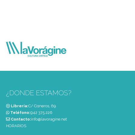
¿DONDE ESTAMOS?
Librería:
C/ Cisneros, 69
Teléfono:
‭942 375 226‬
Contacto:
info@lavoragine.net
HORARIOS