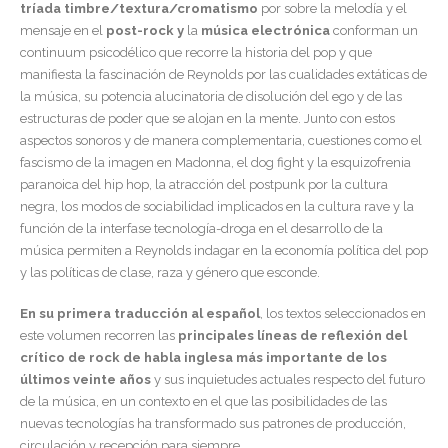
tríada timbre/textura/cromatismo
por sobre la melodía y el
mensaje en el
post-rock y
la
música electrónica
conforman un
continuum psicodélico que recorre la historia del pop y que
manifiesta la fascinación de Reynolds por las cualidades extáticas de
la música, su potencia alucinatoria de disolución del ego y de las
estructuras de poder que se alojan en la mente. Junto con estos
aspectos sonoros y de manera complementaria, cuestiones como el
fascismo de la imagen en Madonna, el dog fight y la esquizofrenia
paranoica del hip hop, la atracción del postpunk por la cultura
negra, los modos de sociabilidad implicados en la cultura rave y la
función de la interfase tecnología-droga en el desarrollo de la
música permiten a Reynolds indagar en la economía política del pop
y las políticas de clase, raza y género que esconde.
En su primera traducción al español
, los textos seleccionados en
este volumen recorren las
principales líneas de reflexión del
crítico de rock de habla inglesa más importante de los
últimos veinte años
y sus inquietudes actuales respecto del futuro
de la música, en un contexto en el que las posibilidades de las
nuevas tecnologías ha transformado sus patrones de producción,
circulación y recepción para siempre.