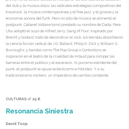
del dub y la música disco, las radicales estrategias compositivas del
krautrock, la música contemporánea y el free jazz, y el groove y la
economía sonora del funk. Pero no solo de música se alimentó el
postpunk: Cabaret Voltaire tomó prestado su nombre de Dada; Pere
Ubu adoptó el suyo de Alfred Jarry; Gang of Four, inspirado por
Brecht y Godard, trató de deconstruir el rock; los letristas absorbieron
la ciencia ficción radical de J.G. Ballard, Philip K. Dick y William S.
Burroughs; y bandas como The Pop Group o Contortions se
inspiraron en el teatro de la crueldad de Artaud para romper las
barreras entre el público y el escenario. Al purismo estridente del
punk, el postpunk le opuso eclecticismo e hibridez. Y a su
tradicionalismo rockero, un imperativo de cambio constante.
CULTURAS // 25 €
Resonancia Siniestra
David Toop