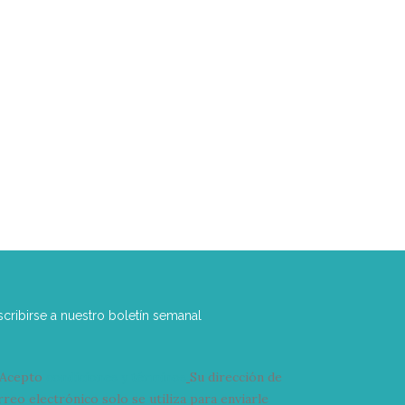
scribirse a nuestro boletín semanal
Acepto
condiciones y términos
Su dirección de
rreo electrónico solo se utiliza para enviarle