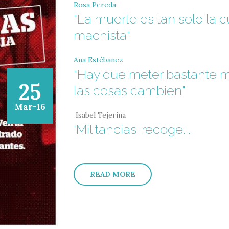
Rosa Pereda
"La muerte es tan solo la 
machista"
Ana Estébanez
"Hay que meter bastante m
25
las cosas cambien"
Mar-16
Isabel Tejerina
'Militancias' recoge...
READ MORE