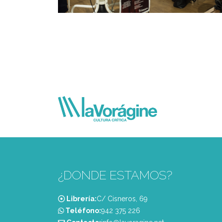
¿DONDE ESTAMOS?
Librería:
C/ Cisneros, 69
Teléfono:
‭942 375 226‬