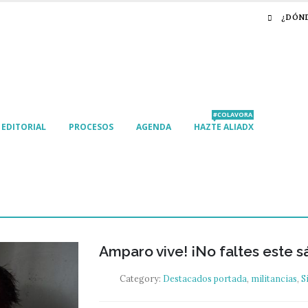
¿DÓN
#COLAVORA
EDITORIAL
PROCESOS
AGENDA
HAZTE ALIADX
Amparo vive! ¡No faltes este 
Category:
Destacados portada
,
militancias
,
S