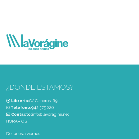
¿DONDE ESTAMOS?
Librería:
C/ Cisneros, 69
Teléfono:
‭942 375 226‬
Contacto:
info@lavoragine.net
HORARIOS
De lunes a viernes