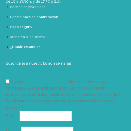
de 10 a 13:30h. y de 17:30 a 21h.
Política de privacidad
Condiciones de contratación
Pago seguro
Atención a la usuaria
¿Donde estamos?
Suscribirse a nuestro boletín semanal
Acepto
condiciones y términos
Su dirección de correo
electrónico solo se utiliza para enviarle nuestro boletín
informativo e información sobre las actividades de la Vorágine.
Puede usar el enlace para cancelar la suscripción incluido en el
boletín. >
Correo
E-mail*
electrónico