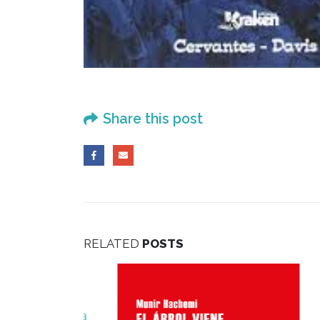
Share this post
RELATED
POSTS
erial’: la
irada
Joseba
itorial La