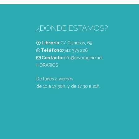
¿DONDE ESTAMOS?
Librería:
C/ Cisneros, 69
Teléfono:
‭942 375 226‬
Contacto:
info@lavoragine.net
HORARIOS
De lunes a viernes
de 10 a 13:30h. y de 17:30 a 21h.