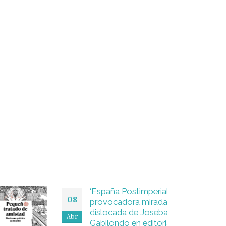
‘España Postimperial’: la
08
provocadora mirada
dislocada de Joseba
Abr
Gabilondo en editorial La