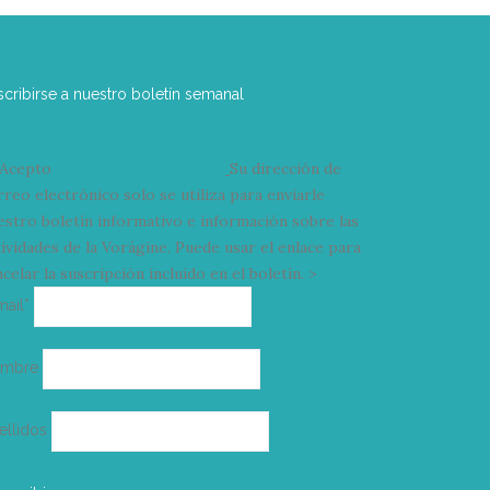
scribirse a nuestro boletín semanal
Acepto
condiciones y términos
Su dirección de
rreo electrónico solo se utiliza para enviarle
estro boletín informativo e información sobre las
tividades de la Vorágine. Puede usar el enlace para
celar la suscripción incluido en el boletín. >
Correo
mail*
electrónico
ombre
ellidos