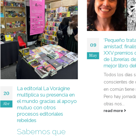
‘Pequeño tratado de
09
amistad’, finalista en 
XXV premios del Gr
May
de Librerías de Cata
mejor libro del año
Todos los días somos
conscientes de que el t
La editorial La Vorágine
en común tiene recomp
multiplica su presencia en
Pero hay jornadas en q
el mundo gracias al apoyo
otras nos...
mutuo con otros
read more
procesos editoriales
rebeldes
Sabemos que