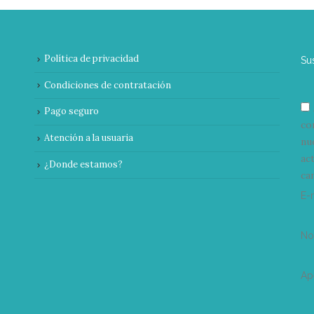
Política de privacidad
Su
Condiciones de contratación
Pago seguro
co
Atención a la usuaria
nu
ac
¿Donde estamos?
can
E-
N
Ap