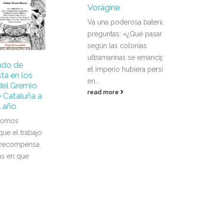
Vorágine
Va una poderosa batería de
preguntas: «¿Qué pasaría si,
según las colonias
ultramarinas se emanciparon,
¿De 
el imperio hubiera persistido
16
los
mula
en...
emio
vien
Ago
read more
luña a
*Res
Nada
cuan
rabajo
Un e
ensa.
poesí
ue
read