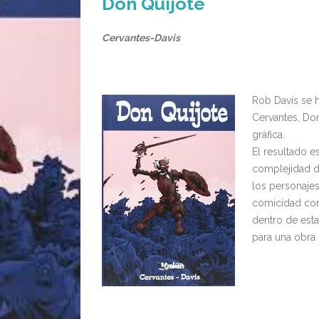
Don Quijote
Cervantes-Davis
Rob Davis se h
Cervantes, Don
gráfica.
El resultado 
complejidad de
los personajes
comicidad conte
dentro de est
para una obra