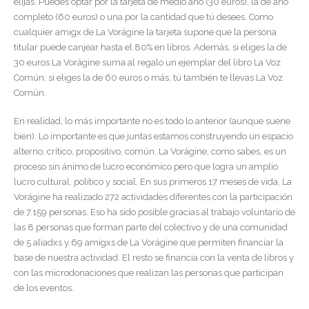
elijas. Puedes optar por la tarjeta de medio año (30 euros), la de año
completo (60 euros) o una por la cantidad que tú desees. Como
cualquier amigx de La Vorágine la tarjeta supone que la persona
titular puede canjear hasta el 80% en libros. Además, si eliges la de
30 euros La Vorágine suma al regalo un ejemplar del libro La Voz
Común; si eliges la de 60 euros o más, tú también te llevas La Voz
Común.
En realidad, lo más importante no es todo lo anterior (aunque suene
bien). Lo importante es que juntas estamos construyendo un espacio
alterno, crítico, propositivo, común. La Vorágine, como sabes, es un
proceso sin ánimo de lucro económico pero que logra un amplio
lucro cultural, político y social. En sus primeros 17 meses de vida, La
Vorágine ha realizado 272 actividades diferentes con la participación
de 7.159 personas. Eso ha sido posible gracias al trabajo voluntario de
las 8 personas que forman parte del colectivo y de una comunidad
de 5 aliadxs y 69 amigxs de La Vorágine que permiten financiar la
base de nuestra actividad. El resto se financia con la venta de libros y
con las microdonaciones que realizan las personas que participan
de los eventos.