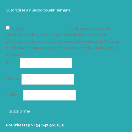
Suscribirse a nuestro boletín semanal
Acepto
condiciones y términos
Su dirección de correo
electrónico solo se utiliza para enviarle nuestro boletín
informativo e información sobre las actividades de la Vorágine.
Puede usar el enlace para cancelar la suscripción incluido en el
boletín. >
Correo
E-mail*
electrónico
Nombre
Apellidos
Por whastapp +34 ‭647 961 848‬