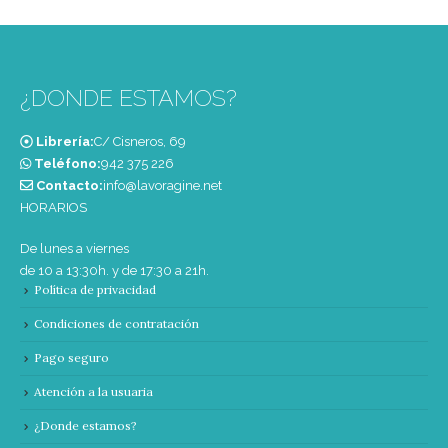
¿DONDE ESTAMOS?
Librería:
C/ Cisneros, 69
Teléfono:
‭942 375 226‬
Contacto:
info@lavoragine.net
HORARIOS
De lunes a viernes
de 10 a 13:30h. y de 17:30 a 21h.
Política de privacidad
Condiciones de contratación
Pago seguro
Atención a la usuaria
¿Donde estamos?