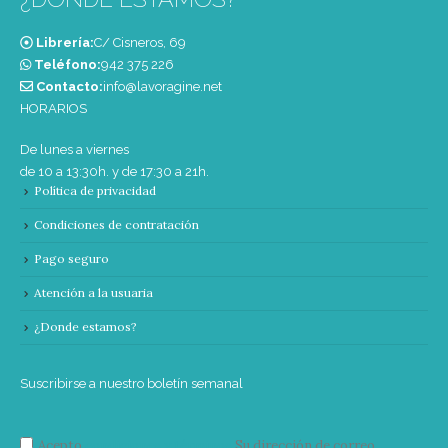
Librería:
C/ Cisneros, 69
Teléfono:
‭942 375 226‬
Contacto:
info@lavoragine.net
HORARIOS
De lunes a viernes
de 10 a 13:30h. y de 17:30 a 21h.
Política de privacidad
Condiciones de contratación
Pago seguro
Atención a la usuaria
¿Donde estamos?
Suscribirse a nuestro boletín semanal
Acepto
condiciones y términos
Su dirección de correo