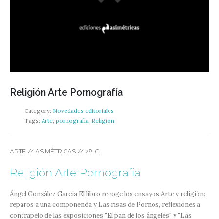
Religión Arte Pornografía
Category:
Novedades editoriales
Tags:
Arte
,
pornografía
,
Religión
ARTE // ASIMÉTRICAS // 28 €
Religión Arte Pornografía
Ángel González García
El libro recoge los ensayos Arte y religión:
reparos a una componenda y Las risas de Pornos, reflexiones a
contrapelo de las exposiciones "El pan de los ángeles" y "Las