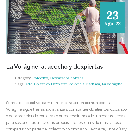
23
Ago-22
La Vorágine: al acecho y dexpiertas
Category:
Colectivo
,
Destacados portada
Tags:
Arte
,
Colectivo Dexpierte
,
colombia
,
Fachada
,
La Vorágine
Somos en colectivo, caminamos para ser en comunidad. La
Vorágine sigue trenzando alianzas, compartiendo alientos, dudando
y desaprendiendo con otras y otros, respirando de trincheras ajenas
para sostener las trincheras propias… Por eso, ha sido maravilloso
compartir con parte del colectivo colombiano Dexpierte, unos días y