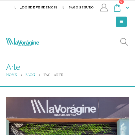
0
¿DÓNDE VENDEMOS?
PAGO SEGURO
Arte
HOME
BLOG
TAG -
ARTE