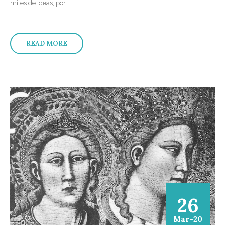
miles de ideas; por...
READ MORE
26
Mar-20