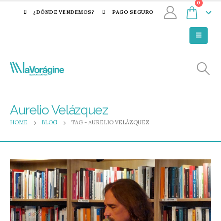
0
¿DÓNDE VENDEMOS?
PAGO SEGURO
Aurelio Velázquez
HOME
BLOG
TAG -
AURELIO VELÁZQUEZ