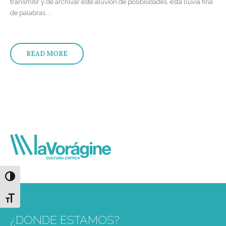
transmitir y de archivar este aluvión de posibilidades, esta lluvia fina
de palabras...
READ MORE
Alternar alto contraste
Alternar tamaño de letra
¿DONDE ESTAMOS?