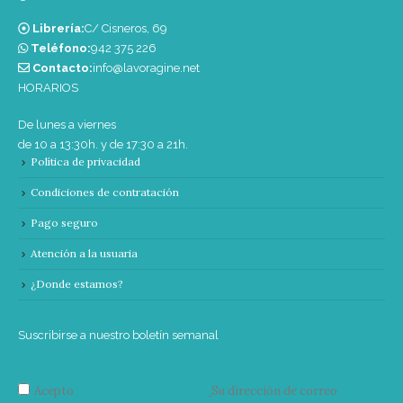
Librería:
C/ Cisneros, 69
Teléfono:
‭942 375 226‬
Contacto:
info@lavoragine.net
HORARIOS
De lunes a viernes
de 10 a 13:30h. y de 17:30 a 21h.
Política de privacidad
Condiciones de contratación
Pago seguro
Atención a la usuaria
¿Donde estamos?
Suscribirse a nuestro boletín semanal
Acepto
condiciones y términos
Su dirección de correo