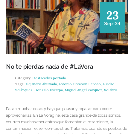
23
Sep-24
No te pierdas nada de #LaVora
Category:
Destacados portada
Tags:
Alejandro Ahumada
,
Antonio Ontañón Peredo
,
Aurelio
Velázquez
,
Gonzalo Escarpa
,
Miguel Angel Vazquez
,
Solabria
Pasan muchas cosas y hay que pausar y repasar para poder
aprovecharlas. En La Vorágine, esta casa grande de todas somos,
ocurren muchos encuentros que fomentan el rozamiento, la
contaminación, el ser-con-las-otras. Tratamos, cuando es posible, de