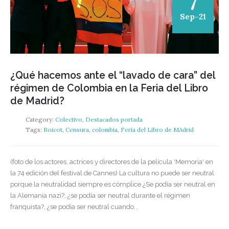
7
Sep-21
¿Qué hacemos ante el “lavado de cara” del
régimen de Colombia en la Feria del Libro
de Madrid?
Category:
Colectivo
,
Destacados portada
Tags:
Boicot
,
Censura
,
colombia
,
Feria del Libro de MAdrid
(foto de los actores, actrices y directores de la película 'Memoria' en
la 74 edición del festival de Cannes) La cultura no puede ser neutral
porque la neutralidad siempre es cómplice ¿Se podía ser neutral en
la Alemania nazi?, ¿se podía ser neutral durante el régimen
franquista?, ¿se podía ser neutral cuando...