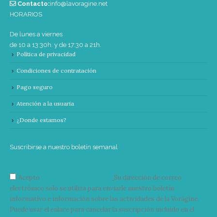
Contacto:
info@lavoragine.net
HORARIOS
De lunes a viernes
de 10 a 13:30h. y de 17:30 a 21h.
Política de privacidad
Condiciones de contratación
Pago seguro
Atención a la usuaria
¿Donde estamos?
Suscribirse a nuestro boletín semanal
Acepto
condiciones y términos
Su dirección de correo
electrónico solo se utiliza para enviarle nuestro boletín
informativo e información sobre las actividades de la Vorágine.
Puede usar el enlace para cancelar la suscripción incluido en el