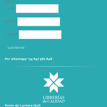
boletín. >
Correo
E-mail*
electrónico
Nombre
Apellidos
Por whastapp +34 ‭647 961 848‬
Punto de Lectura fácil