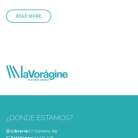
READ MORE
¿DONDE ESTAMOS?
Librería:
C/ Cisneros, 69
Teléfono:
‭942 375 226‬