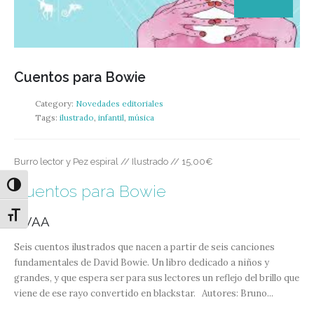
Cuentos para Bowie
Category:
Novedades editoriales
Tags:
ilustrado
,
infantil
,
música
Burro lector y Pez espiral // Ilustrado // 15,00€
Alternar alto contraste
Cuentos para Bowie
Alternar tamaño de letra
VVAA
Seis cuentos ilustrados que nacen a partir de seis canciones
fundamentales de David Bowie. Un libro dedicado a niños y
grandes, y que espera ser para sus lectores un reflejo del brillo que
viene de ese rayo convertido en blackstar. Autores: Bruno...