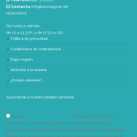
Contacto:
info@lavoragine.net
HORARIOS
De lunes a viernes
de 10 a 13:30h. y de 17:30 a 21h.
Política de privacidad
Condiciones de contratación
Pago seguro
Atención a la usuaria
¿Donde estamos?
Suscribirse a nuestro boletín semanal
Acepto
condiciones y términos
Su dirección de correo
electrónico solo se utiliza para enviarle nuestro boletín
informativo e información sobre las actividades de la Vorágine.
Puede usar el enlace para cancelar la suscripción incluido en el