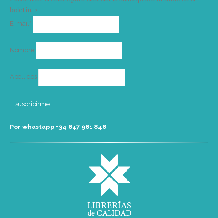
boletín. >
Correo
E-mail*
electrónico
Nombre
Apellidos
Por whastapp +34 ‭647 961 848‬