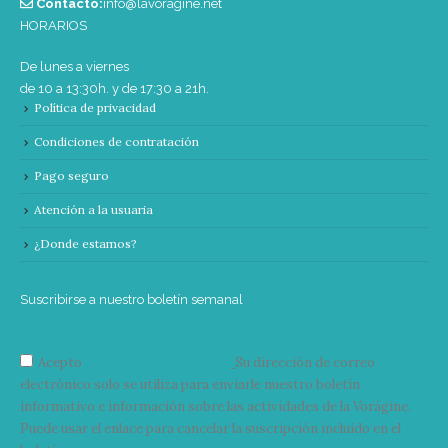
Contacto:
info@lavoragine.net
HORARIOS
De lunes a viernes
de 10 a 13:30h. y de 17:30 a 21h.
Política de privacidad
Condiciones de contratación
Pago seguro
Atención a la usuaria
¿Donde estamos?
Suscribirse a nuestro boletín semanal
Acepto
condiciones y términos
Su dirección de correo
electrónico solo se utiliza para enviarle nuestro boletín
informativo e información sobre las actividades de la Vorágine.
Puede usar el enlace para cancelar la suscripción incluido en el