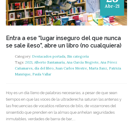
Abr-21
Entra a ese “lugar inseguro del que nunca
se sale ileso”, abre un libro (no cualquiera)
Category:
Destacados portada
,
Sin categoría
Tags:
2021
,
Alberto Santamaría
,
Ana García Negrete
,
Ana Pérez
Cañamares
,
día del libro
,
Juan Carlos Mestre
,
Marta Sanz
,
Patricia
Manrique
,
Paula Vallar
Hoy es un día lleno de palabras necesarias, a pesar de que sean
tiempos en que las voces de la ultraderecha saturan las antenas y
las frecuencias de vocablos rellenos de bilis, de vozarrones del
sinsentido que prenden en la almas que anhelan seguridades
inmutables, verdades de barra de bar,...