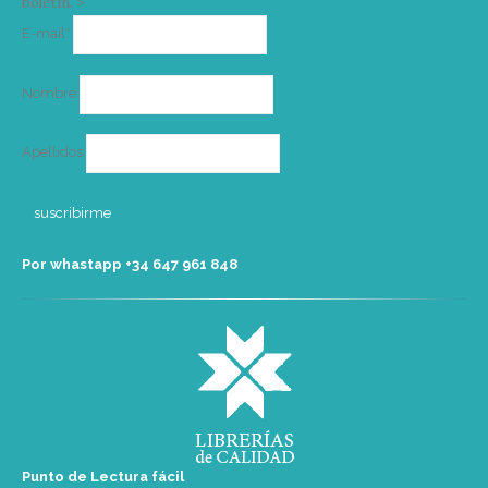
boletín. >
Correo
E-mail*
electrónico
Nombre
Apellidos
Por whastapp +34 ‭647 961 848‬
Punto de Lectura fácil