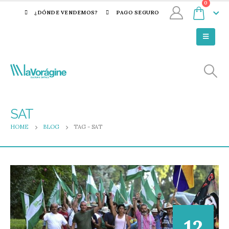
0
¿DÓNDE VENDEMOS?
PAGO SEGURO
SAT
HOME
BLOG
TAG -
SAT
12