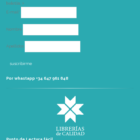
boletín. >
Correo
E-mail*
electrónico
Nombre
Apellidos
Por whastapp +34 ‭647 961 848‬
Punto de Lectura fácil