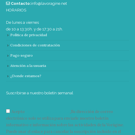
Contacto:
info@lavoragine.net
HORARIOS
De lunes a viernes
de 10 a 13:30h. y de 17:30 a 21h.
Política de privacidad
Condiciones de contratación
Pago seguro
Atención a la usuaria
¿Donde estamos?
Suscribirse a nuestro boletín semanal
Acepto
condiciones y términos
Su dirección de correo
electrónico solo se utiliza para enviarle nuestro boletín
informativo e información sobre las actividades de la Vorágine.
Puede usar el enlace para cancelar la suscripción incluido en el