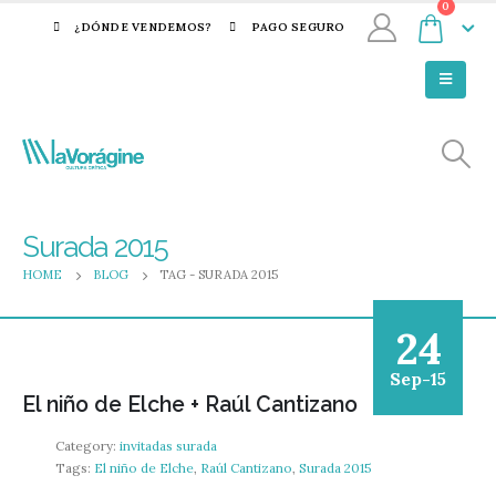
0
¿DÓNDE VENDEMOS?
PAGO SEGURO
Surada 2015
HOME
BLOG
TAG -
SURADA 2015
24
Sep-15
El niño de Elche + Raúl Cantizano
Category:
invitadas surada
Tags:
El niño de Elche
,
Raúl Cantizano
,
Surada 2015