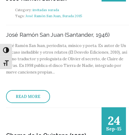
Category:
invitadas surada
Tags:
José Ramón San Juan
,
Surada 2015
José Ramón San Juan (Santander, 1946)
José Ramón San Juan, periodista, músico y poeta. Es autor de Un
Alternar alto contraste
fracaso ineludible y otros relatos (El Desvelo Ediciones, 2010), así
como traductor y prologuista de Olivier el secreto, de Claire de
Alternar tamaño de letra
Duras. En 1998 publica el disco Tierra de Nadie, integrado por
nueve canciones propias...
READ MORE
24
Sep-15