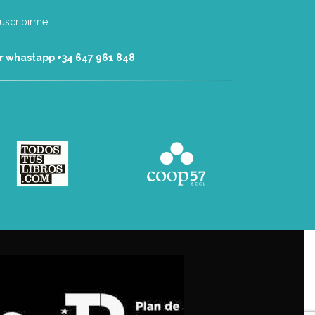
r whastapp +34 ‭647 961 848‬