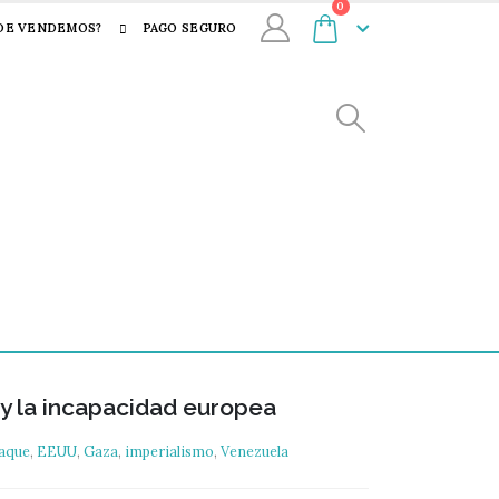
0
DE VENDEMOS?
PAGO SEGURO
 y la incapacidad europea
aque
,
EEUU
,
Gaza
,
imperialismo
,
Venezuela