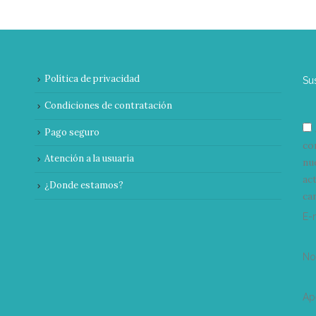
Política de privacidad
Su
Condiciones de contratación
Pago seguro
co
Atención a la usuaria
nu
ac
¿Donde estamos?
can
E-
N
Ap