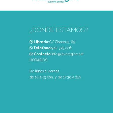
¿DONDE ESTAMOS?
Librería:
C/ Cisneros, 69
Teléfono:
‭942 375 226‬
Contacto:
info@lavoragine.net
HORARIOS
De lunes a viernes
de 10 a 13:30h. y de 17:30 a 21h.