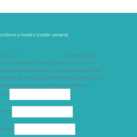
scribirse a nuestro boletín semanal
Acepto
condiciones y términos
Su dirección de
rreo electrónico solo se utiliza para enviarle
estro boletín informativo e información sobre las
tividades de la Vorágine. Puede usar el enlace para
celar la suscripción incluido en el boletín. >
Correo
mail*
electrónico
ombre
ellidos