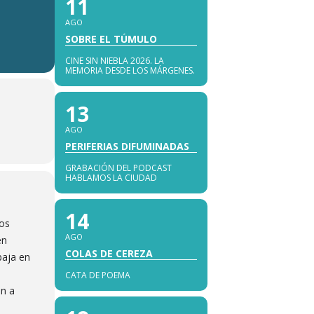
11
AGO
SOBRE EL TÚMULO
CINE SIN NIEBLA 2026. LA
MEMORIA DESDE LOS MÁRGENES.
13
AGO
PERIFERIAS DIFUMINADAS
GRABACIÓN DEL PODCAST
HABLAMOS LA CIUDAD
14
nos
AGO
en
COLAS DE CEREZA
baja en
CATA DE POEMA
án a