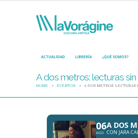
ACTUALIDAD
LIBRERÍA
¿QUÉ SOMOS?
A dos metros: lecturas si
HOME
EVENTOS
A DOS METROS: LECTURAS 
06
A DOS M
CON JARA CA
AGO