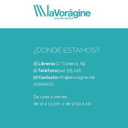
¿DONDE ESTAMOS?
Librería:
C/ Cisneros, 69
Teléfono:
‭942 375 226‬
Contacto:
info@lavoragine.net
HORARIOS
De lunes a viernes
de 10 a 13:30h. y de 17:30 a 21h.