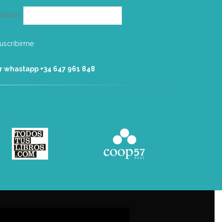
ellidos
r whastapp +34 ‭647 961 848‬