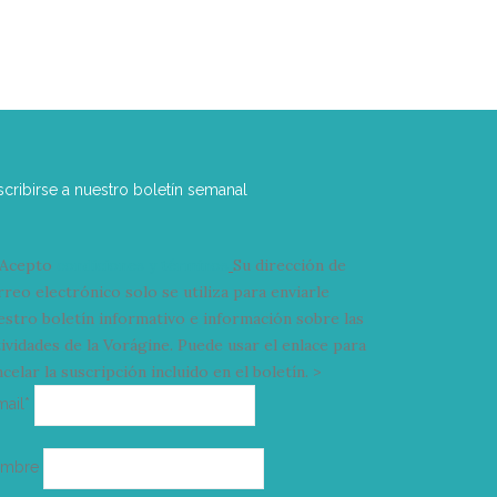
scribirse a nuestro boletín semanal
Acepto
condiciones y términos
Su dirección de
rreo electrónico solo se utiliza para enviarle
estro boletín informativo e información sobre las
tividades de la Vorágine. Puede usar el enlace para
celar la suscripción incluido en el boletín. >
Correo
mail*
electrónico
ombre