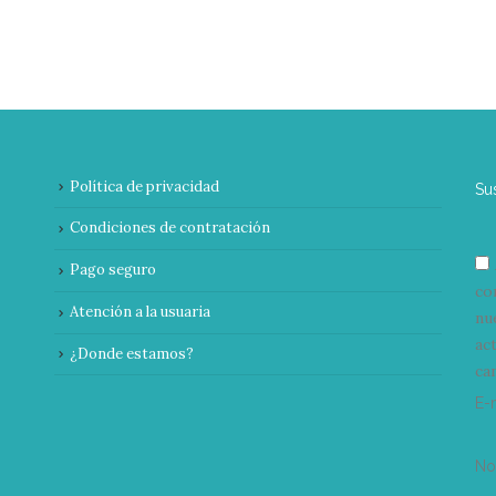
Política de privacidad
Su
Condiciones de contratación
Pago seguro
co
Atención a la usuaria
nu
ac
¿Donde estamos?
can
E-
N