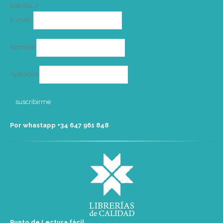
boletín. >
Correo
E-mail*
electrónico
Nombre
Apellidos
Por whastapp +34 ‭647 961 848‬
Punto de Lectura fácil