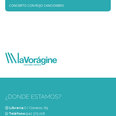
CONCIERTO CON ROJO CANCIONERO
¿DONDE ESTAMOS?
Librería:
C/ Cisneros, 69
Teléfono:
‭942 375 226‬