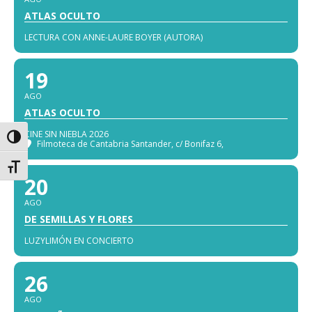
ATLAS OCULTO
LECTURA CON ANNE-LAURE BOYER (AUTORA)
19
AGO
ATLAS OCULTO
CINE SIN NIEBLA 2026
Alternar alto contraste
Filmoteca de Cantabria Santander
, c/ Bonifaz 6,
Alternar tamaño de letra
20
AGO
DE SEMILLAS Y FLORES
LUZYLIMÓN EN CONCIERTO
26
AGO