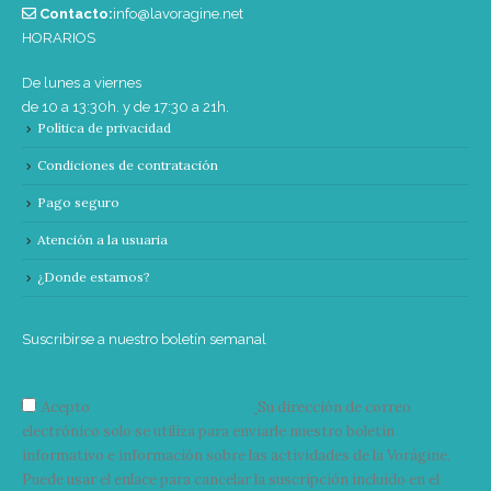
Contacto:
info@lavoragine.net
HORARIOS
De lunes a viernes
de 10 a 13:30h. y de 17:30 a 21h.
Política de privacidad
Condiciones de contratación
Pago seguro
Atención a la usuaria
¿Donde estamos?
Suscribirse a nuestro boletín semanal
Acepto
condiciones y términos
Su dirección de correo
electrónico solo se utiliza para enviarle nuestro boletín
informativo e información sobre las actividades de la Vorágine.
Puede usar el enlace para cancelar la suscripción incluido en el