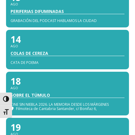
AGO
PERIFERIAS DIFUMINADAS
GRABACIÓN DEL PODCAST HABLAMOS LA CIUDAD
14
AGO
COLAS DE CEREZA
CATA DE POEMA
18
AGO
SOBRE EL TÚMULO
Alternar alto contraste
CINE SIN NIEBLA 2026. LA MEMORIA DESDE LOS MÁRGENES
Filmoteca de Cantabria Santander
, c/ Bonifaz 6,
Alternar tamaño de letra
19
AGO