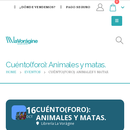
0
¿DÓNDE VENDEMOS?
PAGO SEGURO
Cuénto(foro): Animales y matas.
HOME
EVENTOS
CUÉNTO(FORO): ANIMALES Y MATAS.
16
CUÉNTO(FORO):
ANIMALES Y MATAS.
OCT
Librería La Vorágine