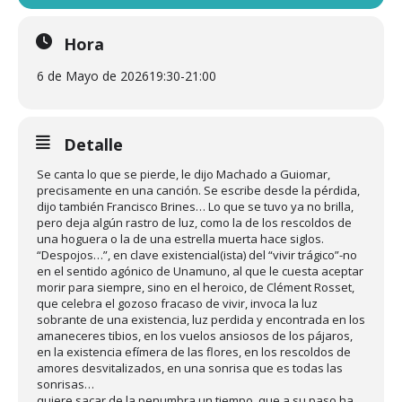
Hora
6 de Mayo de 2026
19:30
-
21:00
Detalle
Se canta lo que se pierde, le dijo Machado a Guiomar,
precisamente en una canción. Se escribe desde la pérdida,
dijo también Francisco Brines… Lo que se tuvo ya no brilla,
pero deja algún rastro de luz, como la de los rescoldos de
una hoguera o la de una estrella muerta hace siglos.
“Despojos…”, en clave existencial(ista) del “vivir trágico”-no
en el sentido agónico de Unamuno, al que le cuesta aceptar
morir para siempre, sino en el heroico, de Clément Rosset,
que celebra el gozoso fracaso de vivir, invoca la luz
sobrante de una existencia, luz perdida y encontrada en los
amaneceres tibios, en los vuelos ansiosos de los pájaros,
en la existencia efímera de las flores, en los rescoldos de
amores desvitalizados, en una sonrisa que es todas las
sonrisas…
quiere sacar de la penumbra un tiempo, que a su paso ha