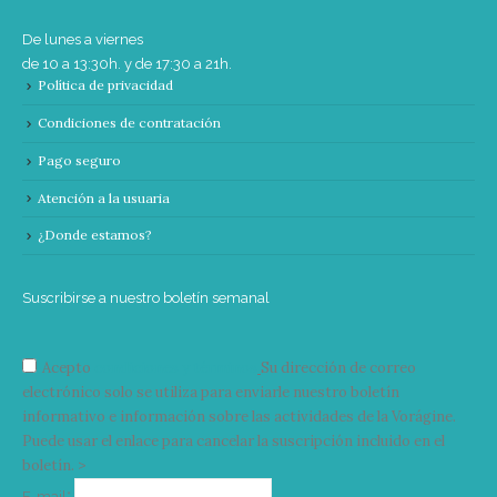
De lunes a viernes
de 10 a 13:30h. y de 17:30 a 21h.
Política de privacidad
Condiciones de contratación
Pago seguro
Atención a la usuaria
¿Donde estamos?
Suscribirse a nuestro boletín semanal
Acepto
condiciones y términos
Su dirección de correo
electrónico solo se utiliza para enviarle nuestro boletín
informativo e información sobre las actividades de la Vorágine.
Puede usar el enlace para cancelar la suscripción incluido en el
boletín. >
Correo
E-mail*