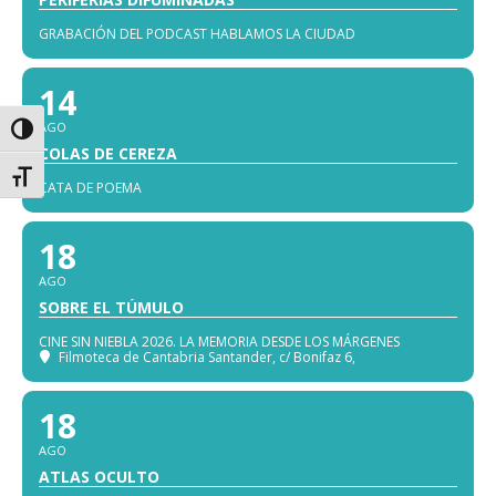
GRABACIÓN DEL PODCAST HABLAMOS LA CIUDAD
14
AGO
Alternar alto contraste
COLAS DE CEREZA
Alternar tamaño de letra
CATA DE POEMA
18
AGO
SOBRE EL TÚMULO
CINE SIN NIEBLA 2026. LA MEMORIA DESDE LOS MÁRGENES
Filmoteca de Cantabria Santander
, c/ Bonifaz 6,
18
AGO
ATLAS OCULTO