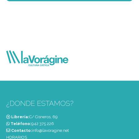
¿DONDE ESTAMOS?
Librería:
C/ Cisneros, 69
Teléfono:
‭942 375 226‬
Contacto:
info@lavoragine.net
HORARIOS