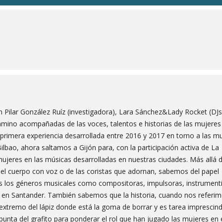
Pilar González Ruíz (investigadora), Lara Sánchez&Lady Rocket (DJs
ino acompañadas de las voces, talentos e historias de las mujeres
la primera experiencia desarrollada entre 2016 y 2017 en torno a las m
Bilbao, ahora saltamos a Gijón para, con la participación activa de La
 mujeres en las músicas desarrolladas en nuestras ciudades. Más allá d
del cuerpo con voz o de las coristas que adornan, sabemos del papel
s los géneros musicales como compositoras, impulsoras, instrument
y en Santander. También sabemos que la historia, cuando nos referim
l extremo del lápiz donde está la goma de borrar y es tarea imprescind
a punta del grafito para ponderar el rol que han jugado las mujeres en 