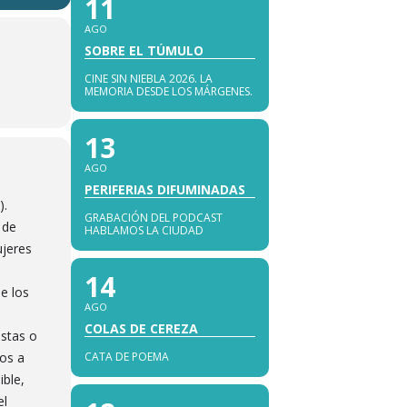
11
AGO
SOBRE EL TÚMULO
CINE SIN NIEBLA 2026. LA
MEMORIA DESDE LOS MÁRGENES.
13
AGO
PERIFERIAS DIFUMINADAS
).
GRABACIÓN DEL PODCAST
 de
HABLAMOS LA CIUDAD
ujeres
14
e los
AGO
COLAS DE CEREZA
istas o
os a
CATA DE POEMA
ible,
el