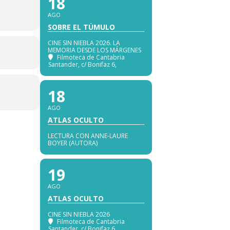
18
AGO
SOBRE EL TÚMULO
CINE SIN NIEBLA 2026. LA
MEMORIA DESDE LOS MÁRGENES
Filmoteca de Cantabria
Santander
, c/ Bonifaz 6,
18
AGO
ATLAS OCULTO
LECTURA CON ANNE-LAURE
BOYER (AUTORA)
19
AGO
ATLAS OCULTO
CINE SIN NIEBLA 2026
Filmoteca de Cantabria
Santander
, c/ Bonifaz 6,