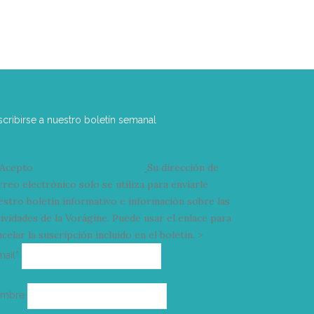
scribirse a nuestro boletín semanal
Acepto
condiciones y términos
Su dirección de
rreo electrónico solo se utiliza para enviarle
estro boletín informativo e información sobre las
tividades de la Vorágine. Puede usar el enlace para
celar la suscripción incluido en el boletín. >
Correo
mail*
electrónico
ombre