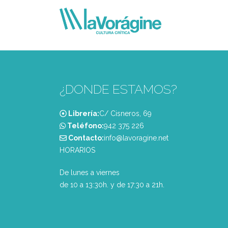
¿DONDE ESTAMOS?
Librería:
C/ Cisneros, 69
Teléfono:
‭942 375 226‬
Contacto:
info@lavoragine.net
HORARIOS
De lunes a viernes
de 10 a 13:30h. y de 17:30 a 21h.