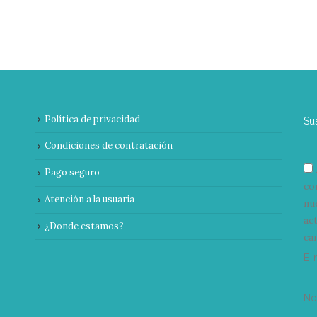
Política de privacidad
Su
Condiciones de contratación
Pago seguro
co
Atención a la usuaria
nu
ac
¿Donde estamos?
can
E-
N