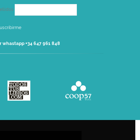
ellidos
r whastapp +34 ‭647 961 848‬