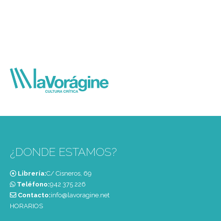
¿DONDE ESTAMOS?
Librería:
C/ Cisneros, 69
Teléfono:
‭942 375 226‬
Contacto:
info@lavoragine.net
HORARIOS