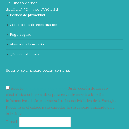
De lunes a viernes
de 10 a 13:30h. y de 17:30 a 21h.
Política de privacidad
Condiciones de contratación
Pago seguro
Atención a la usuaria
¿Donde estamos?
Suscribirse a nuestro boletín semanal
Acepto
condiciones y términos
Su dirección de correo
electrónico solo se utiliza para enviarle nuestro boletín
informativo e información sobre las actividades de la Vorágine.
Puede usar el enlace para cancelar la suscripción incluido en el
boletín. >
Correo
E-mail*
electrónico