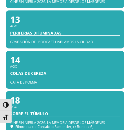
CINE SIN NIEBLA 2026. LA MEMORIA DESDE LOS MÁRGENES.
13
AGO
PERIFERIAS DIFUMINADAS
GRABACIÓN DEL PODCAST HABLAMOS LA CIUDAD
14
AGO
COLAS DE CEREZA
CATA DE POEMA
18
Alternar alto contraste
AGO
SOBRE EL TÚMULO
Alternar tamaño de letra
CINE SIN NIEBLA 2026. LA MEMORIA DESDE LOS MÁRGENES
Filmoteca de Cantabria Santander
, c/ Bonifaz 6,