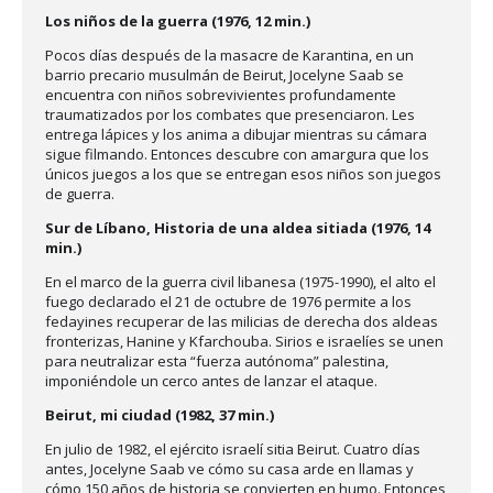
Los niños de la guerra (1976, 12 min.)
Pocos días después de la masacre de Karantina, en un
barrio precario musulmán de Beirut, Jocelyne Saab se
encuentra con niños sobrevivientes profundamente
traumatizados por los combates que presenciaron. Les
entrega lápices y los anima a dibujar mientras su cámara
sigue filmando. Entonces descubre con amargura que los
únicos juegos a los que se entregan esos niños son juegos
de guerra.
Sur de Líbano, Historia de una aldea sitiada
(1976, 14
min.)
En el marco de la guerra civil libanesa (1975-1990), el alto el
fuego declarado el 21 de octubre de 1976 permite a los
fedayines recuperar de las milicias de derecha dos aldeas
fronterizas, Hanine y Kfarchouba. Sirios e israelíes se unen
para neutralizar esta “fuerza autónoma” palestina,
imponiéndole un cerco antes de lanzar el ataque.
Beirut, mi ciudad (1982, 37 min.)
En julio de 1982, el ejército israelí sitia Beirut. Cuatro días
antes, Jocelyne Saab ve cómo su casa arde en llamas y
cómo 150 años de historia se convierten en humo. Entonces