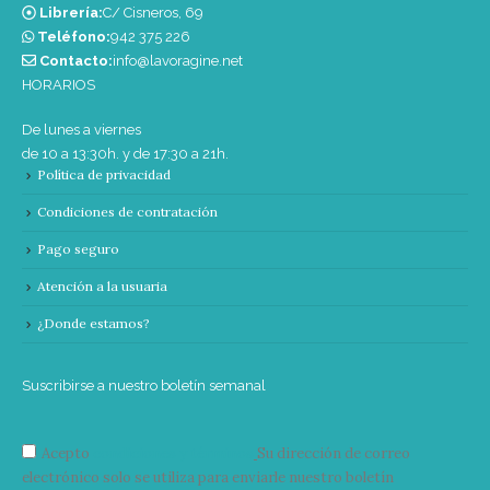
Librería:
C/ Cisneros, 69
Teléfono:
‭942 375 226‬
Contacto:
info@lavoragine.net
HORARIOS
De lunes a viernes
de 10 a 13:30h. y de 17:30 a 21h.
Política de privacidad
Condiciones de contratación
Pago seguro
Atención a la usuaria
¿Donde estamos?
Suscribirse a nuestro boletín semanal
Acepto
condiciones y términos
Su dirección de correo
electrónico solo se utiliza para enviarle nuestro boletín