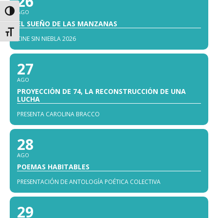
26
AGO
Alternar alto contraste
EL SUEÑO DE LAS MANZANAS
Alternar tamaño de letra
CINE SIN NIEBLA 2026
27
AGO
PROYECCIÓN DE 74, LA RECONSTRUCCIÓN DE UNA
LUCHA
PRESENTA CAROLINA BRACCO
28
AGO
POEMAS HABITABLES
PRESENTACIÓN DE ANTOLOGÍA POÉTICA COLECTIVA
29