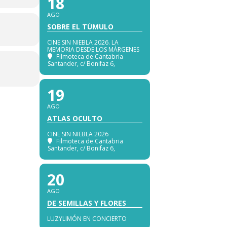
18
AGO
SOBRE EL TÚMULO
CINE SIN NIEBLA 2026. LA
MEMORIA DESDE LOS MÁRGENES
Filmoteca de Cantabria
Santander
, c/ Bonifaz 6,
19
AGO
ATLAS OCULTO
CINE SIN NIEBLA 2026
Filmoteca de Cantabria
Santander
, c/ Bonifaz 6,
20
AGO
DE SEMILLAS Y FLORES
LUZYLIMÓN EN CONCIERTO