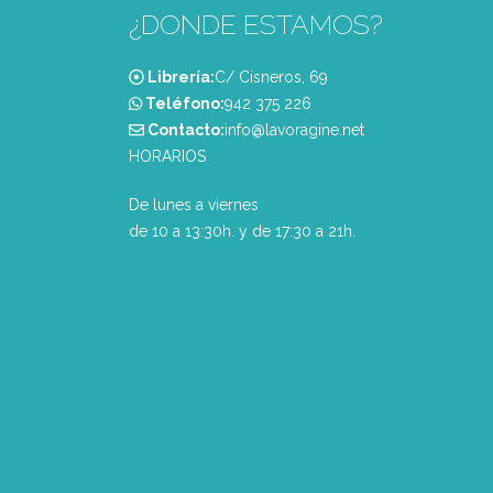
¿DONDE ESTAMOS?
Librería:
C/ Cisneros, 69
Teléfono:
‭942 375 226‬
Contacto:
info@lavoragine.net
HORARIOS
De lunes a viernes
de 10 a 13:30h. y de 17:30 a 21h.