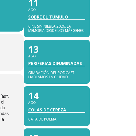
11
AGO
SOBRE EL TÚMULO
CINE SIN NIEBLA 2026. LA
MEMORIA DESDE LOS MÁRGENES.
13
AGO
PERIFERIAS DIFUMINADAS
GRABACIÓN DEL PODCAST
HABLAMOS LA CIUDAD
14
ías".
 el
AGO
ada
COLAS DE CEREZA
ondas
 la
CATA DE POEMA