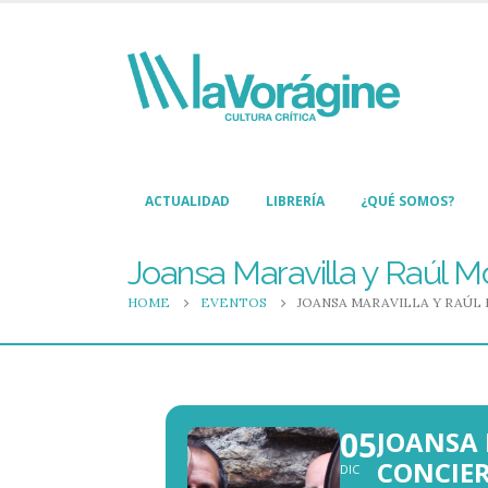
ACTUALIDAD
LIBRERÍA
¿QUÉ SOMOS?
Joansa Maravilla y Raúl M
HOME
EVENTOS
JOANSA MARAVILLA Y RAÚL
05
JOANSA
CONCIER
DIC