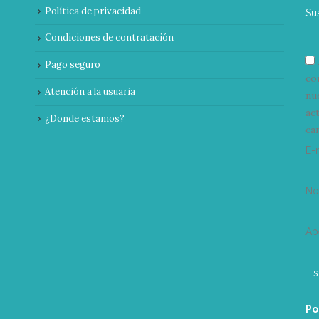
Política de privacidad
Su
Condiciones de contratación
Pago seguro
co
Atención a la usuaria
nu
ac
¿Donde estamos?
can
E-
N
Ap
Po