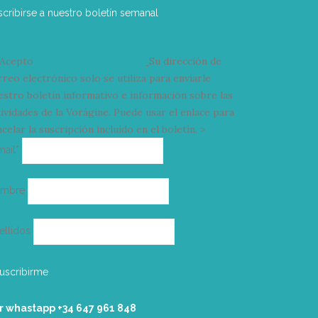
scribirse a nuestro boletín semanal
Acepto
condiciones y términos
Su dirección de
rreo electrónico solo se utiliza para enviarle
estro boletín informativo e información sobre las
tividades de la Vorágine. Puede usar el enlace para
celar la suscripción incluido en el boletín. >
Correo
mail*
electrónico
ombre
ellidos
r whastapp +34 ‭647 961 848‬