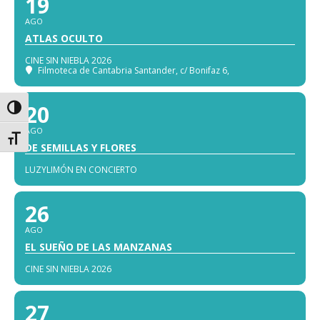
19
AGO
ATLAS OCULTO
CINE SIN NIEBLA 2026
Filmoteca de Cantabria Santander
, c/ Bonifaz 6,
20
Alternar alto contraste
AGO
Alternar tamaño de letra
DE SEMILLAS Y FLORES
LUZYLIMÓN EN CONCIERTO
26
AGO
EL SUEÑO DE LAS MANZANAS
CINE SIN NIEBLA 2026
27