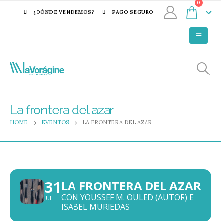
0
¿DÓNDE VENDEMOS?
PAGO SEGURO
La frontera del azar
HOME
EVENTOS
LA FRONTERA DEL AZAR
31
LA FRONTERA DEL AZAR
CON YOUSSEF M. OULED (AUTOR) E
JUL
ISABEL MURIEDAS