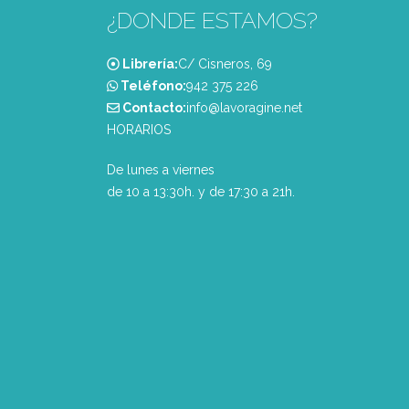
¿DONDE ESTAMOS?
Librería:
C/ Cisneros, 69
Teléfono:
‭942 375 226‬
Contacto:
info@lavoragine.net
HORARIOS
De lunes a viernes
de 10 a 13:30h. y de 17:30 a 21h.