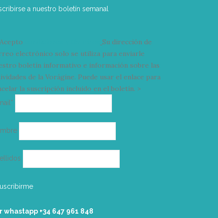
scribirse a nuestro boletín semanal
Acepto
condiciones y términos
Su dirección de
rreo electrónico solo se utiliza para enviarle
estro boletín informativo e información sobre las
tividades de la Vorágine. Puede usar el enlace para
celar la suscripción incluido en el boletín. >
Correo
mail*
electrónico
ombre
ellidos
r whastapp +34 ‭647 961 848‬