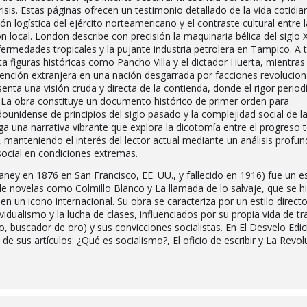
sis. Estas páginas ofrecen un testimonio detallado de la vida cotidia
n logística del ejército norteamericano y el contraste cultural entre 
n local. London describe con precisión la maquinaria bélica del siglo X
ermedades tropicales y la pujante industria petrolera en Tampico. A 
ta figuras históricas como Pancho Villa y el dictador Huerta, mientras
rvención extranjera en una nación desgarrada por facciones revolucion
enta una visión cruda y directa de la contienda, donde el rigor period
ia. La obra constituye un documento histórico de primer orden para
dounidense de principios del siglo pasado y la complejidad social de l
 una narrativa vibrante que explora la dicotomía entre el progreso 
a, manteniendo el interés del lector actual mediante un análisis profu
social en condiciones extremas.
aney en 1876 en San Francisco, EE. UU., y fallecido en 1916) fue un es
de novelas como Colmillo Blanco y La llamada de lo salvaje, que se h
 en un icono internacional. Su obra se caracteriza por un estilo directo
vidualismo y la lucha de clases, influenciados por su propia vida de t
o, buscador de oro) y sus convicciones socialistas. En El Desvelo Edi
de sus artículos: ¿Qué es socialismo?, El oficio de escribir y La Revol