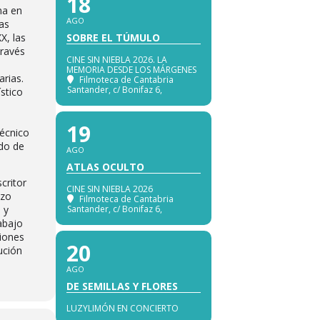
18
na en
AGO
las
X, las
SOBRE EL TÚMULO
través
CINE SIN NIEBLA 2026. LA
MEMORIA DESDE LOS MÁRGENES
arias.
Filmoteca de Cantabria
Santander
, c/ Bonifaz 6,
ístico
a
19
técnico
ndo de
AGO
ATLAS OCULTO
critor
CINE SIN NIEBLA 2026
izo
Filmoteca de Cantabria
 y
Santander
, c/ Bonifaz 6,
rabajo
ciones
20
ución
AGO
DE SEMILLAS Y FLORES
LUZYLIMÓN EN CONCIERTO