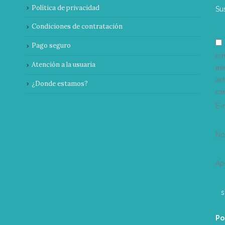
Política de privacidad
Su
Condiciones de contratación
Pago seguro
co
Atención a la usuaria
nu
ac
¿Donde estamos?
can
E-
N
Ap
Po