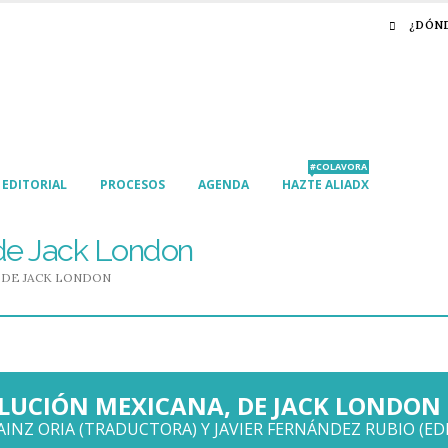
¿DÓN
#COLAVORA
EDITORIAL
PROCESOS
AGENDA
HAZTE ALIADX
de Jack London
 DE JACK LONDON
LUCIÓN MEXICANA, DE JACK LONDON
AINZ ORIA (TRADUCTORA) Y JAVIER FERNÁNDEZ RUBIO (EDI