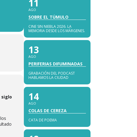
11
AGO
SOBRE EL TÚMULO
CINE SIN NIEBLA 2026. LA
MEMORIA DESDE LOS MÁRGENES.
13
AGO
PERIFERIAS DIFUMINADAS
GRABACIÓN DEL PODCAST
HABLAMOS LA CIUDAD
14
 siglo
AGO
COLAS DE CEREZA
los
CATA DE POEMA
ultado