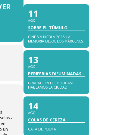
VER
11
AGO
SOBRE EL TÚMULO
CINE SIN NIEBLA 2026. LA
MEMORIA DESDE LOS MÁRGENES.
13
AGO
PERIFERIAS DIFUMINADAS
GRABACIÓN DEL PODCAST
HABLAMOS LA CIUDAD
14
et
AGO
selas a
COLAS DE CEREZA
 en
o un
CATA DE POEMA
, de