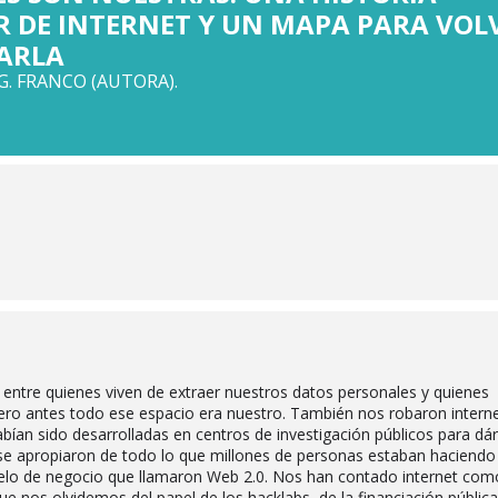
 DE INTERNET Y UN MAPA PARA VOL
ARLA
. FRANCO (AUTORA).
n entre quienes viven de extraer nuestros datos personales y quienes
pero antes todo ese espacio era nuestro. También nos robaron intern
bían sido desarrolladas en centros de investigación públicos para dár
e apropiaron de todo lo que millones de personas estaban haciendo
elo de negocio que llamaron Web 2.0. Nos han contado internet com
e nos olvidemos del papel de los hacklabs, de la financiación pública