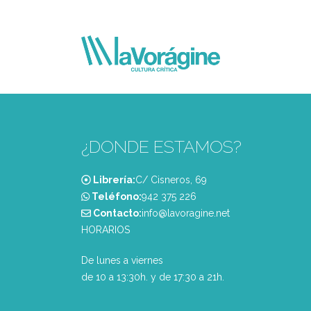
¿DONDE ESTAMOS?
Librería:
C/ Cisneros, 69
Teléfono:
‭942 375 226‬
Contacto:
info@lavoragine.net
HORARIOS
De lunes a viernes
de 10 a 13:30h. y de 17:30 a 21h.