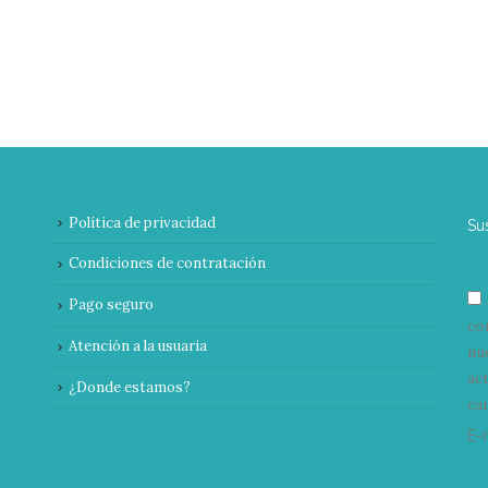
Política de privacidad
Su
Condiciones de contratación
Pago seguro
co
Atención a la usuaria
nu
ac
¿Donde estamos?
can
E-