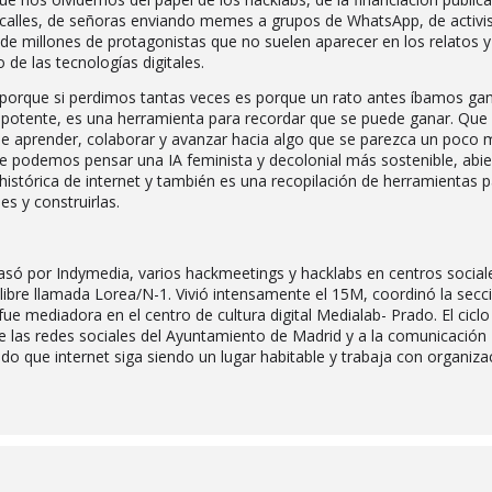
 calles, de señoras enviando memes a grupos de WhatsApp, de activi
. de millones de protagonistas que no suelen aparecer en los relatos 
 de las tecnologías digitales.
 —porque si perdimos tantas veces es porque un rato antes íbamos g
impotente, es una herramienta para recordar que se puede ganar. Que
nde aprender, colaborar y avanzar hacia algo que se parezca un poco 
e podemos pensar una IA feminista y decolonial más sostenible, abie
histórica de internet y también es una recopilación de herramientas 
es y construirlas.
asó por Indymedia, varios hackmeetings y hacklabs en centros social
 libre llamada Lorea/N-1. Vivió intensamente el 15M, coordinó la secc
fue mediadora en el centro de cultura digital Medialab- Prado. El ciclo
de las redes sociales del Ayuntamiento de Madrid y a la comunicación
ndo que internet siga siendo un lugar habitable y trabaja con organiz