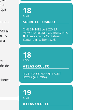
stas
18
y que
AGO
anando
SOBRE EL TÚMULO
CINE SIN NIEBLA 2026. LA
más al
MEMORIA DESDE LOS MÁRGENES
rta y
Filmoteca de Cantabria
Santander
, c/ Bonifaz 6,
para
18
AGO
es
ión de
ATLAS OCULTO
LECTURA CON ANNE-LAURE
BOYER (AUTORA)
aciones
19
AGO
ATLAS OCULTO