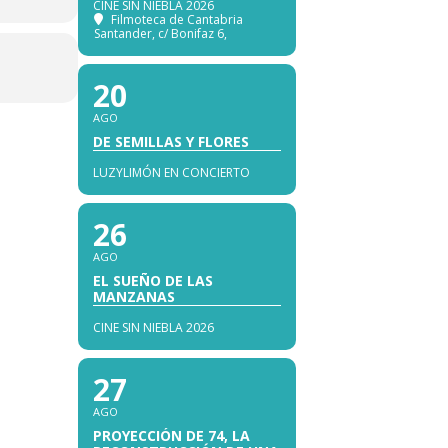
CINE SIN NIEBLA 2026
Filmoteca de Cantabria
Santander
, c/ Bonifaz 6,
20
AGO
DE SEMILLAS Y FLORES
LUZYLIMÓN EN CONCIERTO
26
AGO
EL SUEÑO DE LAS
MANZANAS
CINE SIN NIEBLA 2026
27
AGO
PROYECCIÓN DE 74, LA