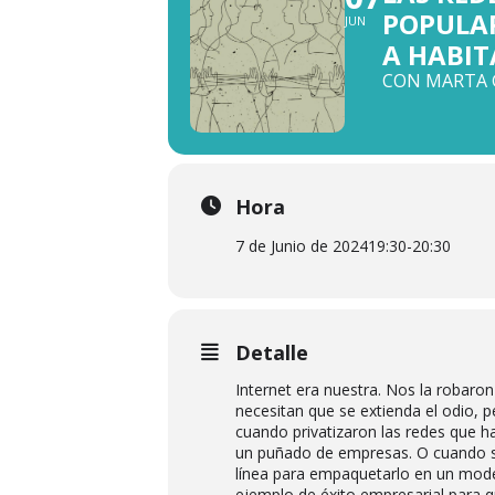
POPULAR
JUN
A HABIT
CON MARTA G
Hora
7 de Junio de 2024
19:30
-
20:30
Detalle
Internet era nuestra. Nos la robaro
necesitan que se extienda el odio, 
cuando privatizaron las redes que ha
un puñado de empresas. O cuando s
línea para empaquetarlo en un mod
ejemplo de éxito empresarial para qu