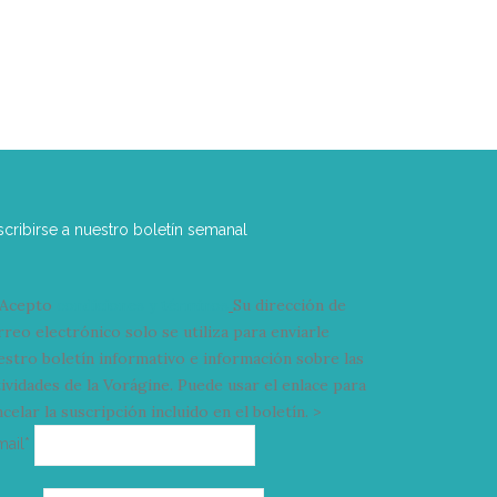
scribirse a nuestro boletín semanal
Acepto
condiciones y términos
Su dirección de
rreo electrónico solo se utiliza para enviarle
estro boletín informativo e información sobre las
tividades de la Vorágine. Puede usar el enlace para
celar la suscripción incluido en el boletín. >
Correo
mail*
electrónico