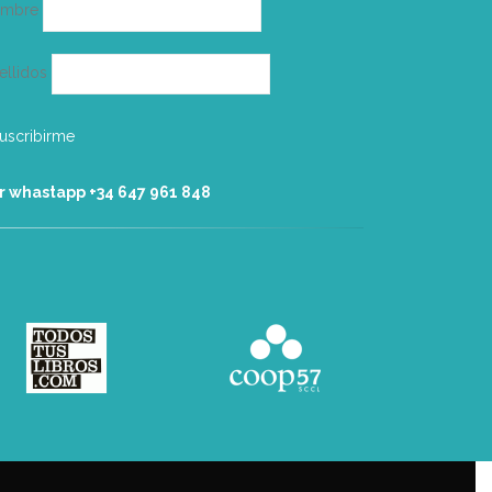
ombre
ellidos
r whastapp +34 ‭647 961 848‬