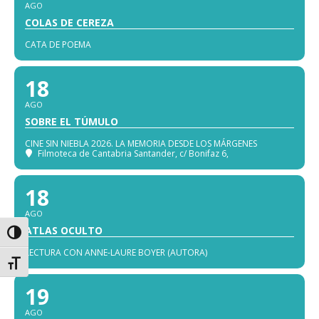
AGO
COLAS DE CEREZA
CATA DE POEMA
18
AGO
SOBRE EL TÚMULO
CINE SIN NIEBLA 2026. LA MEMORIA DESDE LOS MÁRGENES
Filmoteca de Cantabria Santander
, c/ Bonifaz 6,
18
AGO
ATLAS OCULTO
Alternar alto contraste
LECTURA CON ANNE-LAURE BOYER (AUTORA)
Alternar tamaño de letra
19
AGO