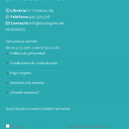
Librería:
C/ Cisneros, 69
Teléfono:
‭942 375 226‬
Contacto:
info@lavoragine.net
HORARIOS
De lunes a viernes
de 10 a 13:30h. y de 17:30 a 21h.
Política de privacidad
Condiciones de contratación
Pago seguro
Atención a la usuaria
¿Donde estamos?
Suscribirse a nuestro boletín semanal
Acepto
condiciones y términos
Su dirección de correo